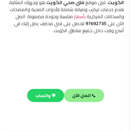
الكويت
، فإن موقع
فني صحي الكويت
هو وجهتك المثالية.
نقدم خدمات تركيب وصيانة شاملة للأدوات الصحية والمضخات
والسخانات المركزية
بأسعار
مناسبة وجودة مضمونة. اتصل
الآن على
97692735
لتحصل على فني محترف يصل إليك في
أسرع وقت داخل جميع مناطق الكويت.
محتاج فني صحي محترف؟
فريقنا جاهز يصلك في أي منطقة بالكويت خلال 30 دقيقة —
صيانة وتسليك وتركيب على مدار الساعة.
📞 اتصل الآن
💬 واتساب