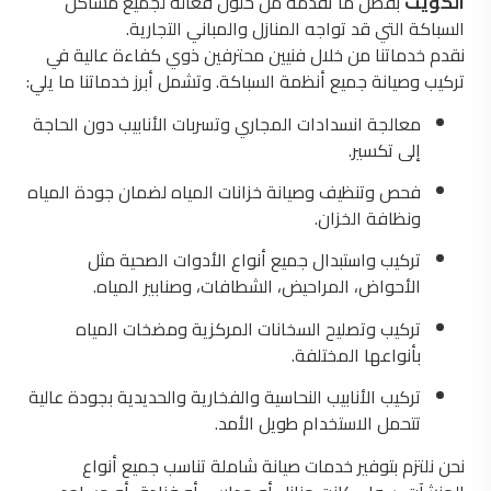
الكويت
بفضل ما تقدمه من حلول فعّالة لجميع مشاكل
السباكة التي قد تواجه المنازل والمباني التجارية.
نقدم خدماتنا من خلال فنيين محترفين ذوي كفاءة عالية في
تركيب وصيانة جميع أنظمة السباكة. وتشمل أبرز خدماتنا ما يلي:
معالجة انسدادات المجاري وتسربات الأنابيب دون الحاجة
إلى تكسير.
فحص وتنظيف وصيانة خزانات المياه لضمان جودة المياه
ونظافة الخزان.
تركيب واستبدال جميع أنواع الأدوات الصحية مثل
الأحواض، المراحيض، الشطافات، وصنابير المياه.
تركيب وتصليح السخانات المركزية ومضخات المياه
بأنواعها المختلفة.
تركيب الأنابيب النحاسية والفخارية والحديدية بجودة عالية
تتحمل الاستخدام طويل الأمد.
نحن نلتزم بتوفير خدمات صيانة شاملة تناسب جميع أنواع