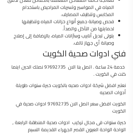
المياه في المواسير وتسربات المراحيض باستخدام
المكابس وتنظيف المصارف.
فحص وصيانة جميع أنواع خزانات المياه وتنظيفها
لحمايتها من التآكل والصدأ.
يتولى تبديل أنابيب وسرّانات المياه، بالإضافة إلى إصلاح
وصيانة أي جهاز تالف.
فني ادوات صحية الكويت
خدمة 24 ساعة . اتصل بنا الان 97692735 نصلك الحين اينما
كنت في الكويت .
نعتبر افضل شركة ادوات صحيه بالكويت خبرة سنوات طويلة
أدوات الصحيه
الكويت افضل سعر اتصل الان 97692735 ادوات صحية في
الكويت
خبرة سنوات فى مجال تركيب ادوات صحية المنطقة الرابعة ,
الواحة الواحة العيون القصر الجهراء القديمة النسيم