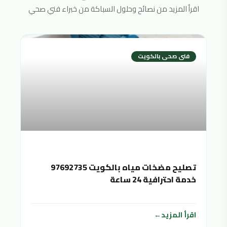
اقرأ المزيد من نصائح وحلول السباكة من خبراء فني صحي
فنى صحى بالكويت
تصليح مضخات مياه بالكويت 97692735
خدمة احترافية 24 ساعة
اقرأ المزيد