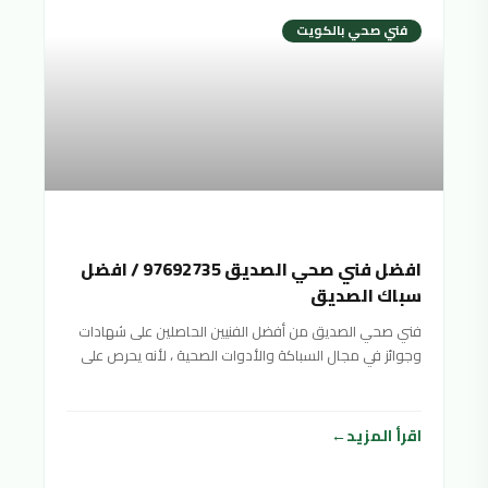
فني صحي بالكويت
افضل فني صحي الصديق 97692735 / افضل
سباك الصديق
فني صحي الصديق من أفضل الفنيين الحاصلين على شهادات
وجوائز في مجال السباكة والأدوات الصحية ، لأنه يحرص على
تقديم خدمات صحية متنوعة بأفضل جودة ممكنة وبأسعار
منافسة ورخيصة لتناسب جميع الفئات المختلفة والأدوات
الصحية. شرائح المجتمع
اقرأ المزيد