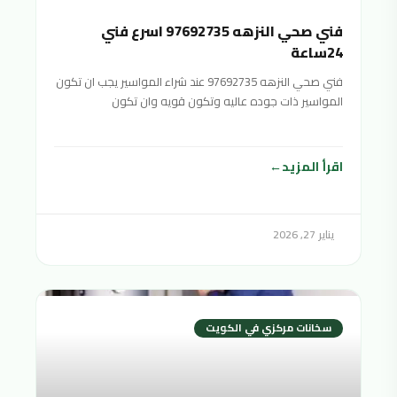
فني صحي النزهه 97692735 اسرع فني
24ساعة
فني صحي النزهه 97692735 عند شراء المواسير يجب ان تكون
المواسير ذات جوده عاليه وتكون قويه وان تكون
اقرأ المزيد
يناير 27, 2026
سخانات مركزي في الكويت