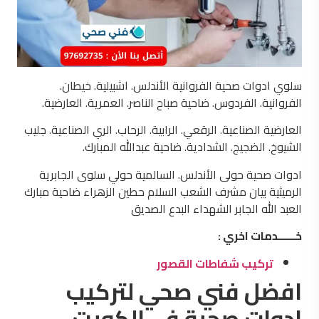
سلوي ادوات صحية الفروانية الأندلس. اشبيلية. خيطان.
الفروانية. الفردوس. ضاحية صباح الناصر. العمرية. العارضية.
العارضية الصناعية. الرقعي. الرابية. الرحاب. الري الصناعية. جليب
الشيوخ. الضجيج. الشدادية. ضاحية عبدالله المبارك.
ادوات صحية حولى الأندلس. السالمية حولي سلوى الجابرية
الرميثية بيان مشرف الشعب السلام حطين الزهراء ضاحية مبارك
العبد الله الجابر الشهداء البدع الصديق
خــــــدمات اخري :
تركيب شفاطات القصور
افضل فني صحي لتركيب
ادوات صحية في الكويت