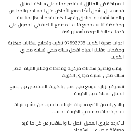
السباكة في المنازل.
لا يقتصر عمله على سباكة المنازل
فحسب، بل يشمل أيضًا جميع الأماكن مثل المساجد والمدارس
والمستشفيات والفنادق وغيرها. كما يقدم أسعارًا مناسبة
ومخفضة تناسب جميع فئات المجتمع الراغبة في الحصول على
خدمات عالية الجودة بأسعار رائعة.
ادوات صحية الكويت 97692735 تركيب وتصليح سخانات مركزية
ومضخات وفلاتر المياه افضل سباك صحي تسليك مجاري
الكويت
تركيب وتصليح سخانات مركزية ومضخات وفلاتر المياه افضل
سباك صحي تسليك مجاري الكويت
نشكركم لزياره موقع فني صحي بالكويت المتخصص في جميع
اعمال السباكة في الكويت
والذي له من الخبرة سنوات طويلة ما يقرب من عشـر سنوات
يقدم خدمات صحية في الكويت الحبيب .
لا تتردد عزيزي العميل اتصل بنا واستفسر عن كل ما تريد
معرفتة فنحن علي استعداد