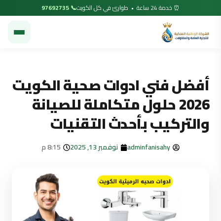
⏰ خدمة 24 ساعة • طوارئ في كل الكويت
📞 97692735
أفضل فني ادوات صحية الكويت
2026 حلول متكاملة للصيانة
والتركيب بأحدث التقنيات
adminfanisahy
نوفمبر 13, 2025
8:15 م