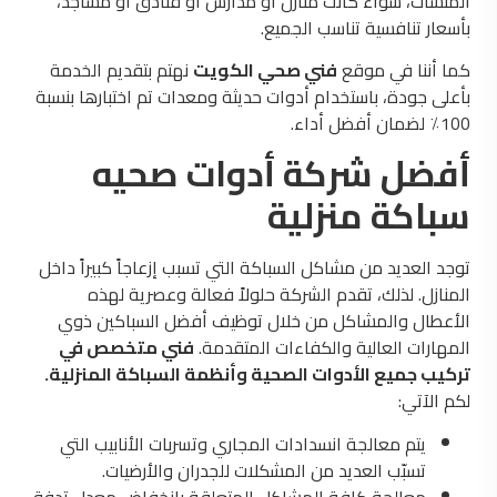
المنشآت، سواء كانت منازل أو مدارس أو فنادق أو مساجد،
بأسعار تنافسية تناسب الجميع.
كما أننا في موقع
فني صحي الكويت
نهتم بتقديم الخدمة
بأعلى جودة، باستخدام أدوات حديثة ومعدات تم اختبارها بنسبة
100٪ لضمان أفضل أداء.
أفضل شركة أدوات صحيه
سباكة منزلية
توجد العديد من مشاكل السباكة التي تسبب إزعاجاً كبيراً داخل
المنازل. لذلك، تقدم الشركة حلولاً فعالة وعصرية لهذه
الأعطال والمشاكل من خلال توظيف أفضل السباكين ذوي
المهارات العالية والكفاءات المتقدمة.
فني متخصص في
تركيب جميع الأدوات الصحية وأنظمة السباكة المنزلية.
لكم الآتي:
يتم معالجة انسدادات المجاري وتسربات الأنابيب التي
تسبّب العديد من المشكلات للجدران والأرضيات.
معالجة كافة المشاكل المتعلقة بانخفاض معدل تدفق