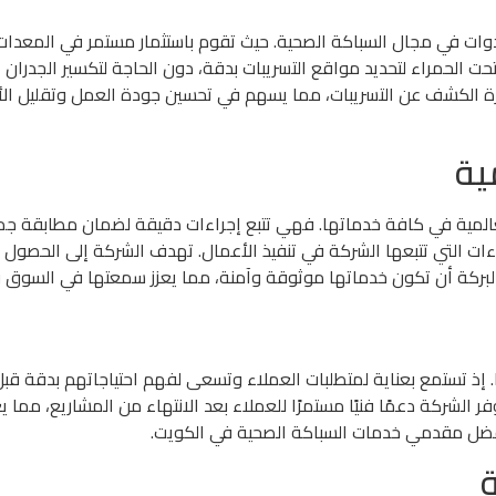
أدوات في مجال السباكة الصحية. حيث تقوم باستثمار مستمر في المعدا
ت الحمراء لتحديد مواقع التسريبات بدقة، دون الحاجة لتكسير الجدران أ
الكشف عن التسريبات، مما يسهم في تحسين جودة العمل وتقليل الأخط
ية
لمية في كافة خدماتها. فهي تتبع إجراءات دقيقة لضمان مطابقة جميع 
راءات التي تتبعها الشركة في تنفيذ الأعمال. تهدف الشركة إلى الحصو
بركة أن تكون خدماتها موثوقة وآمنة، مما يعزز سمعتها في السوق وي
ا. إذ تستمع بعناية لمتطلبات العملاء وتسعى لفهم احتياجاتهم بدقة ق
شركة دعمًا فنيًا مستمرًا للعملاء بعد الانتهاء من المشاريع، مما 
فضل مقدمي خدمات السباكة الصحية في الكويت.
ة