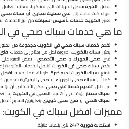
بفضل
الخبرة
بفضل المهارات التي يمتلكها، يمكنه التعام
سواء كنت بحاجة إلى
فني تسليك مجاري
أو
سباك صحي ف
تعتبر
الكويت خدمات تأسيس السباكة
من أبرز الخدمات الت
ما هي خدمات سباك صحي في ال
تقدم
خدمات سباك صحي في الكويت
مجموعة من الحلول ا
يعتبر
سباك بالكويت
ضرورة لكل من يحتاج إلى خدمات
فني 
فني
صحي الجهراء
و
صحي الأحمدي
، يمكن العثور على
س
يقدم
سباك صحي في الكويت
تشمل الخدمات المتنوعة إصلا
يتمتع
سباك الكويت لديه خبرة
طويلة، مما يجعله
افضل 
كما أن
سباك صحي الجهراء
و
صحي الرميثية
يقدمون خد
من خلال
تقديم خدمة فني صحي
يمكن للأشخاص أن يؤمنوا 
سباك ممتاز
يؤكد على أهمية
الصحي في الكويت
في تعز
سباك هندي
و
فني صحي كويتي
يتعاونون لتقديم أفضل 
مميزات افضل سباك في الكويت:
استجابة فورية 24/7
لأي بلاغات طارئة.