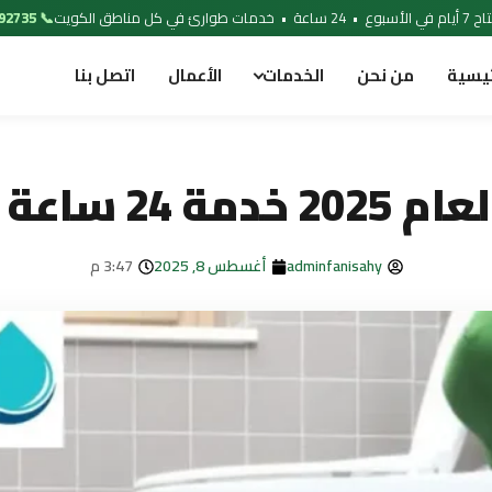
 خدمات طوارئ في كل مناطق الكويت
📞 97692735
ئيسية
من نحن
الخدمات
الأعمال
اتصل بنا
صومات 20%
adminfanisahy
أغسطس 8, 2025
3:47 م