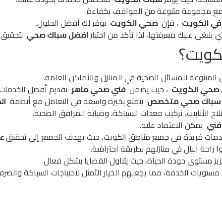
ل مع مجموعة متنوعة من المواقف بكفاءة.
ي الكويت
، فإن
صحي الكويت
يوفر لك أفضل الحلول.
ي ينبغي عليك معرفتها، لذا تأكد من اختيار
افضل سباك صحي
لتحقيق أ
كويت؟
لمتنوعة للمسائل الصحية في المنازل والأماكن العامة.
صحي الكويت
، حيث يضمن
فني صحي ماهر
تقديم أفضل الخدمات.
باك صحي متخصص
يتمتع بخبرة واسعة في التعامل مع أنظمة
ال
ح الأنابيب، تركيب معدات السباكة، وصيانة المرافق الصحية.
فني
يمكن الاعتماد عليه.
مات فريدة في جميع مناطق الكويت، حيث يهدف الجميع إلى تحقيق
عا
راحة البال في منازلهم بطريقة احترافية.
يز مستوى جودة الحياة، حيث يتناول القضايا بشكل فعال.
مستويات الخدمة، مما يجعلهم الخيار الأمثل لاحتياجات السباكة والصر