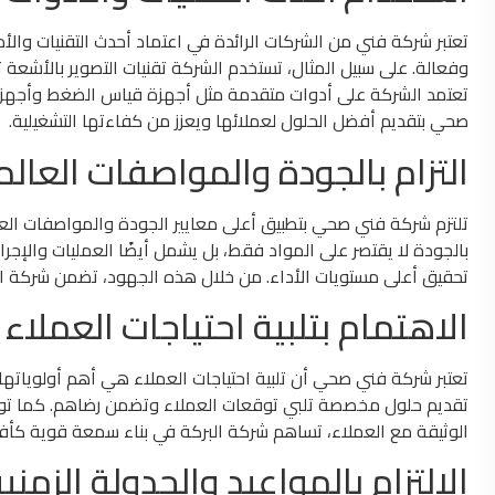
تعتبر شركة فني من الشركات الرائدة في اعتماد أحدث التقنيات وال
وفعالة. على سبيل المثال، تستخدم الشركة تقنيات التصوير بالأشعة تح
تعتمد الشركة على أدوات متقدمة مثل أجهزة قياس الضغط وأجهزة 
صحي بتقديم أفضل الحلول لعملائها ويعزز من كفاءتها التشغيلية.
التزام بالجودة والمواصفات العالم
تلتزم شركة فني صحي بتطبيق أعلى معايير الجودة والمواصفات العا
بالجودة لا يقتصر على المواد فقط، بل يشمل أيضًا العمليات والإج
تحقيق أعلى مستويات الأداء. من خلال هذه الجهود، تضمن شركة ال
الاهتمام بتلبية احتياجات العملاء
تعتبر شركة فني صحي أن تلبية احتياجات العملاء هي أهم أولوياته
تقديم حلول مخصصة تلبي توقعات العملاء وتضمن رضاهم. كما توفر ال
الوثيقة مع العملاء، تساهم شركة البركة في بناء سمعة قوية كأ
الالتزام بالمواعيد والجدولة الزمني