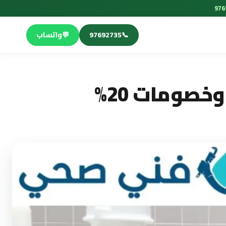
📞
97692735
💬
واتساب