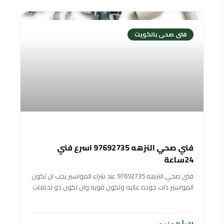
فنى صحى بالكويت
فني صحي النزهه 97692735 اسرع فني
24ساعة
فني صحي النزهه 97692735 عند شراء المواسير يجب ان تكون
المواسير ذات جوده عاليه وتكون قويه وان تكون ذو لحامات
شديده وان