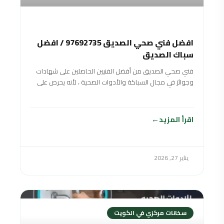
افضل فني صحي الصديق 97692735 / افضل
سباك الصديق
فني صحي الصديق من أفضل الفنيين الحاصلين على شهادات
وجوائز في مجال السباكة والأدوات الصحية ، لأنه يحرص على
تقديم خدمات صحية متنوعة بأفضل جودة ممكنة وبأسعار
منافسة ورخيصة لتناسب جميع الفئات المختلفة والأدوات
الصحية. شرائح المجتمع
اقرأ المزيد
يناير 27, 2026
سخانات مركزي في الكويت