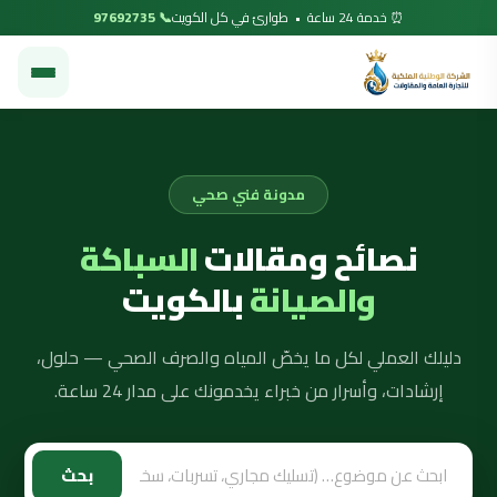
⏰ خدمة 24 ساعة • طوارئ في كل الكويت
📞 97692735
مدونة فني صحي
نصائح ومقالات
السباكة
والصيانة
بالكويت
دليلك العملي لكل ما يخصّ المياه والصرف الصحي — حلول،
إرشادات، وأسرار من خبراء يخدمونك على مدار 24 ساعة.
بحث