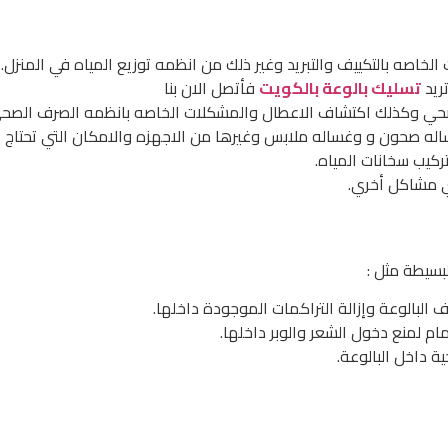
لخاصه بالتكييف والتبريد وغير ذلك من انظمه توزيع المياه في المنزل.
ريد
تسليك بالوعة بالكويت
فأتصل الان بنا
لصحي وكذلك اكتشاف الاعطال والمشكلات الخاصه بانظمه الصرف الصحي
 صحون و وغساله ملابس وغيرها من الاجهزه والامكان التي تحتاج إلي
تركيب سخانات المياه.
ي مشاكل أخري.
بسيطة مثل :
لبالوعة وإزالة التراكمات الموجودة داخلها.
م لمنع دخول الشعر والوبر داخلها.
ة داخل البالوعة.