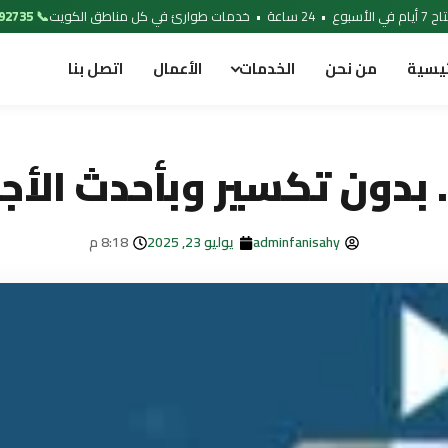
 خدمات طوارئ في كل مناطق الكويت
📞 97692735
ئيسية
من نحن
الخدمات
الأعمال
اتصل بنا
 بدون تكسير وبأحدث الأج
adminfanisahy
يوليو 23, 2025
8:18 م