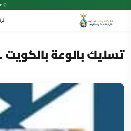
⏰ متاح 7 أيام في الأسبوع • 24 ساعة •
الر
تسليك بالوعة بالكويت ..