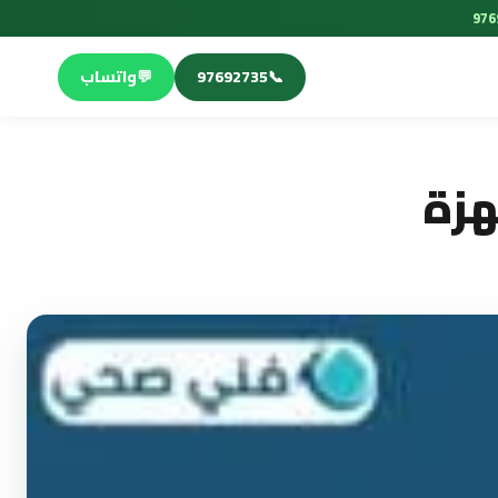
📞
97692735
💬
واتساب
هزة