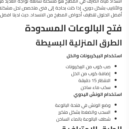
انسداد مياه الصرف في المطبخ هو مشكلة شائعة تواجه العديد من ربا
والأنابيب بشكل دوري. إذا كنت بحاجة إلى فني متخصص لحل مشكل
أفضل الحلول لتنظيف أحواض المطبخ من الانسداد. حيث لدينا افض
فتح البالوعات المسدودة
الطرق المنزلية البسيطة
استخدام البيكربونات والخل
صب كوب من البيكربونات
إضافة كوب من الخل
الانتظار 15 دقيقة
سكب ماء ساخن
استخدام الونش اليدوي
وضع الونش في فتحة البالوعة
السحب والضغط بشكل متكرر
شطف البالوعة بالماء الساخن