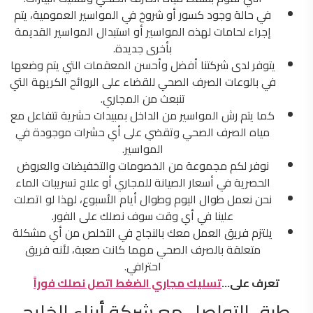
في حالة وجود كسور أو شروخ في المواسير العمومية، يتم
إجراء لحامات لهذه المواسير أو استبدال المواسير القديمة
بأخرى جديدة.
يتوفر لدى شركتنا أفضل وأحسن المعقمات التي يتم وضعها
في بالوعات الصرف الصحي للقضاء على الروائح الكريهة التي
تنبعث من المجاري.
كما يتم رش المواسير من الداخل بمبيدات حشرية تتفاعل مع
مياه الصرف الصحي وتقضي على أي حشرات موجودة في
المواسير.
نوفر لكم مجموعة من الخصومات والتخفيضات والعروض
الحصرية في أسعار الصيانة للمجاري أو علاج تسريبات الماء
نحن نعمل طوال اليوم وطوال أيام الأسبوع، لهذا لو اتصلت
علينا في أي وقت سوف نصلك على الفور.
يلتزم فريق العمل معك بالنجاح في التخلص من أي مشكلة
متعلقة بالصرف الصحي مهما كانت صعبة، لأنه فريق
احترافي.
تعرف على…
تسليك مجاري الضغط اتصل نصلك فوراً
طرق التواصل مع شركة أبناء الخليج