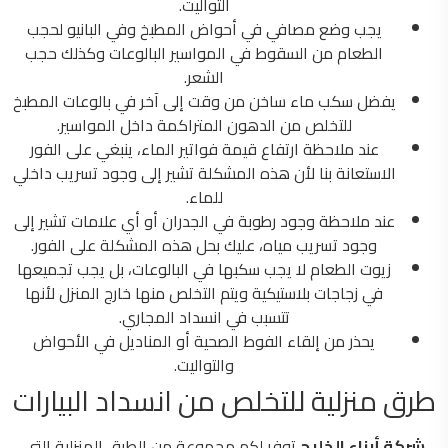
التواليت.
يجب وضع مصافي في أحواض المطبخ وفي البانيو لحجب
الطعام من السقوط في المواسير البالوعات وكذلك حجب
الشعر.
يفضل سكب ماء ساخن من وقت إلى آخر في بالوعات المطبخ
للتخلص من الدهون المتراكمة داخل المواسير.
عند ملاحظة ارتفاع قيمة فواتير الماء، ينبغي على الفور
الاستعانة بنا لأن هذه المشكلة تشير إلى وجود تسريب داخلي
للماء.
عند ملاحظة وجود رطوبة في الجدران أو أي علامات تشير إلى
وجود تسريب مياه، عليك بحل هذه المشكلة على الفور.
زيوت الطعام لا يجب سكبها في البالوعات، بل يجب تجميعها
في زجاجات بلاستيكية ويتم التخلص منها خارج المنزل لأنها
تتسبب في انسداد المجاري.
يحذر من إلقاء الفوط الصحية أو المناديل في الأحواض
والتواليت.
طرق منزلية للتخلص من انسداد البيارات
شركة
أبناء الخليج
توفر لكم مجموعة من الطرق المنزلية التي