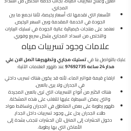
العزل وعلاج تسريبات المياه، بجانب خدمة التخلص من انسداد
المجاري.
الأسعار التي نقدمها لك أسعار رخيصة، لأننا نجمع ما بين
الجودة في الخدمة المقدمة وبين السعر الرخيص.
نعتمد على منتجات كيميائية عالية الجودة في تسليك البيارات
والتخلص من انسداد المجاري بشكل سريع وفوري.
علامات وجود تسريبات مياه
عليك بالتواصل بنا في
تسليك مجاري وتطهيرها اتصل الان علي
مدار 24 ساعه 97692735
عند ظهور العلامات الآتية:
ارتفاع قيمة فواتير الماء، لأنه قد يكون هناك تسريب داخلي
في الجدران ولا يرى بالعين.
هناك الكثير من أنواع التسريبات التي ترى بالعين المجردة
والتي يمكن السيطرة عليها للتغلب على هذه المشكلة.
ظهور رطوبة على بعض المناطق في الجدران وتساقط مواد
طلاء الجدران يدل على وجود تسريبات داخل الجدار.
دخول الحشرات إلى المنزل، لأن الحشرات تنجذب بشدة إلى
الأماكن التي بها رطوبة.