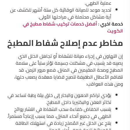
عملية الطهي.
تحديد موعد للصيانة الوقائية كل ستة أشهر للكشف عن
أية مشاكل محتملة في مراحلها الأولى.
خدمة اخري :
أفضل خدمات تركيب شفاط مطبخ في
الكويت
مخاطر عدم إصلاح شفاط المطبخ
إن التهاون في إجراء صيانة للشفاط أو تجاهل الخلل الذي
يصيبه قد يتسبب في مشكلات جسيمة تؤثر سلباً على سلامة
المطبخ وصحة المقيمين في المنزل. فمع مرور الزمن، قد
تتفاقم الأعطال الطفيفة لتصبح قضايا معقدة يصعب حلها،
ومن هذه العواقب:
يؤدي تراكم الدهون والبخار إلى خلق بيئة رطبة تساعد في
تكاثر العفن والبكتيريا داخل المطبخ.
يتسبب انخفاض كفاءة سحب الشفاط في انتشار روائح
الطهي في جميع أنحاء المنزل، مما يسبب إزعاجاً مستمراً.
ينتج عن الخلل غير المُصلح زيادة في استهلاك الطاقة
الكهربائية نتيجة ضعف أداء الجهاز.