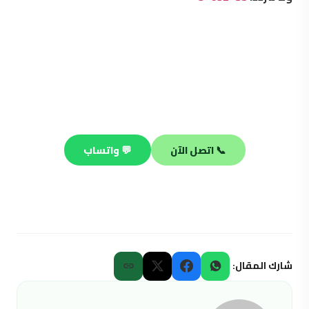
محتاج فني صحي محترف؟
فريقنا جاهز يصلك في أي منطقة بالكويت خلال 30 دقيقة —
صيانة وتسليك وتركيب على مدار الساعة.
📞 اتصل الآن
💬 واتساب
شارك المقال: