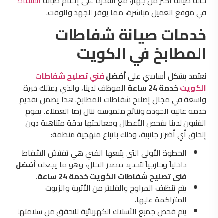
حالة صيانة أكثر من جهاز، مع القدرة على إتمام صيانة
الشفاط
في موقع العميل مباشرة، مما يوفر الجهد والوقت.
خدمات صيانة شفاطات
المطابخ في الكويت
نعتمد بشكل أساسي على
أفضل
فني تصليح شفاطات
الكويت
خدمة 24 ساعة
الموظف لدينا، والذي يمتلك خبرة
واسعة في مجال إصلاح شفاطات المطابخ. هذا يضمن تقديم
خدمة عالية الجودة ونتائج ملموسة تنال رضا العملاء. يقوم
الفنيون لدينا بفحص الأعطال ومعالجتها بدقة متناهية دون
إلحاق أي أضرار جانبية، وذلك باتباع منهجية منظمة:
الخطوة الأولى التي يتبعها الفني هي تفتيش الشفاط
داخلياً وخارجياً لتحديد مصدر الخلل، وهو ما يجعله
أفضل
فني تصليح شفاطات الكويت خدمة 24 ساعة
.
يتم تنظيف المراوح والفلاتر من الأتربة والزيوت
المتراكمة عليها.
يتم فحص جميع الأسلاك الكهربائية للتحقق من سلامتها