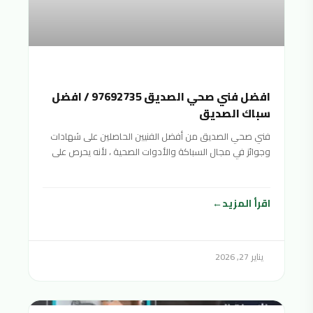
افضل فني صحي الصديق 97692735 / افضل
سباك الصديق
فني صحي الصديق من أفضل الفنيين الحاصلين على شهادات
وجوائز في مجال السباكة والأدوات الصحية ، لأنه يحرص على
تقديم خدمات صحية متنوعة بأفضل جودة ممكنة وبأسعار
منافسة ورخيصة لتناسب جميع الفئات المختلفة والأدوات
الصحية. شرائح المجتمع
اقرأ المزيد
يناير 27, 2026