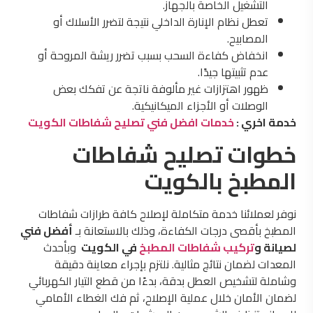
التشغيل الخاصة بالجهاز.
تعطل نظام الإنارة الداخلي نتيجة لتضرر الأسلاك أو
المصابيح.
انخفاض كفاءة السحب بسبب تضرر ريشة المروحة أو
عدم تثبيتها جيدًا.
ظهور اهتزازات غير مألوفة ناتجة عن تفكك بعض
الوصلات أو الأجزاء الميكانيكية.
خدمة اخري :
خدمات افضل فني تصليح شفاطات الكويت
خطوات تصليح شفاطات
المطبخ بالكويت
نوفر لعملائنا خدمة متكاملة لإصلاح كافة طرازات شفاطات
المطبخ بأقصى درجات الكفاءة، وذلك بالاستعانة بـ
أفضل فني
لصيانة و
تركيب شفاطات المطبخ
في الكويت
وبأحدث
المعدات لضمان نتائج مثالية. نلتزم بإجراء معاينة دقيقة
وشاملة لتشخيص العطل بدقة، بدءًا من قطع التيار الكهربائي
لضمان الأمان خلال عملية الإصلاح، ثم فك الغطاء الأمامي