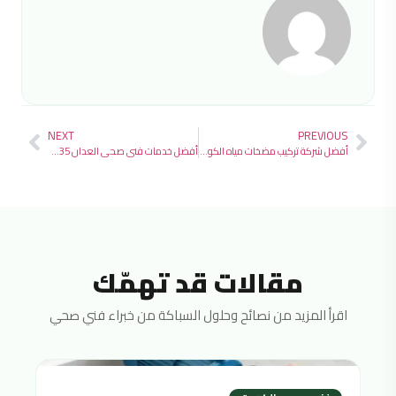
NEXT
PREVIOUS
أفضل شركة تركيب مضخات مياه الكويت97692735 علي مدار 24 ساعة
أفضل خدمات فني صحي العدان 97692735 خدمة احترافية 24 ساعة
مقالات قد تهمّك
اقرأ المزيد من نصائح وحلول السباكة من خبراء فني صحي