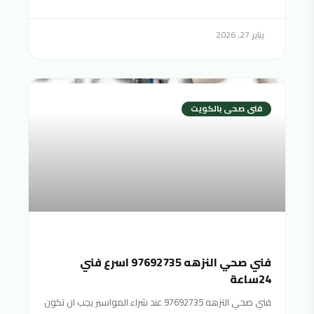
يناير 27, 2026
فنى صحى بالكويت
فني صحي النزهه 97692735 اسرع فني
24ساعة
فني صحي النزهه 97692735 عند شراء المواسير يجب ان تكون