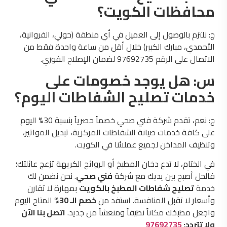
محافظات الكويت؟
ج: نلتزم بالوصول إلى العميل في أي منطقة (حولي، الفروانية،
الأحمدي، مبارك الكبير) خلال أقل من ساعة واحدة فقط من
الاتصال على الرقم 97692735 لضمان الإصلاح الفوري.
س: هل يوجد خصومات على
خدمات تصليح الشفاطات اليوم؟
ج: نعم، تقدم شركة فني صحي خصماً حصرياً بنسبة 30% اليوم
على كافة خدمات صيانة الشفاطات المركزية، تبديل المواتير،
وتنظيف المداخن لجميع عملائنا في الكويت.
في الختام، لا تدع دخان المطبخ أو الروائح الكريهة تزعج عائلتك؛
فالحل أصبح بين يديك مع شركة
فني صحي
. نحن نضمن لك
خدمة
تصليح شفاطات المطبخ بالكويت
بمهارة لا تقارن
وأسعار لا تقبل المنافسة. استفد من
خصم الـ 30%
المتاح اليوم
واجعل مطبخك مكاناً نظيفاً ومنعشاً من جديد.
اتصل بنا الآن
ولا تتردد:
97692735