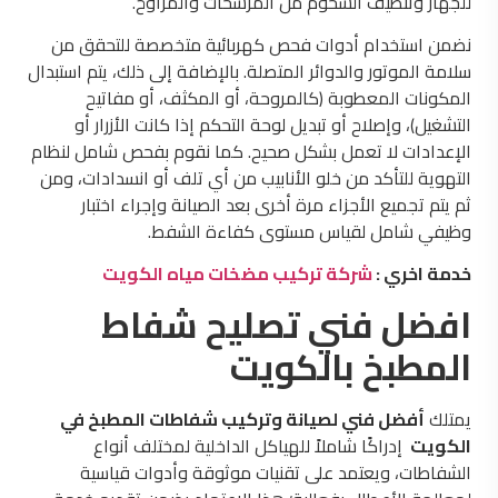
للجهاز وتنظيف الشحوم من المرشحات والمراوح.
نضمن استخدام أدوات فحص كهربائية متخصصة للتحقق من
سلامة الموتور والدوائر المتصلة. بالإضافة إلى ذلك، يتم استبدال
المكونات المعطوبة (كالمروحة، أو المكثف، أو مفاتيح
التشغيل)، وإصلاح أو تبديل لوحة التحكم إذا كانت الأزرار أو
الإعدادات لا تعمل بشكل صحيح. كما نقوم بفحص شامل لنظام
التهوية للتأكد من خلو الأنابيب من أي تلف أو انسدادات، ومن
ثم يتم تجميع الأجزاء مرة أخرى بعد الصيانة وإجراء اختبار
وظيفي شامل لقياس مستوى كفاءة الشفط.
خدمة اخري :
شركة تركيب مضخات مياه الكويت
افضل فني تصليح شفاط
المطبخ بالكويت
يمتلك
أفضل فني لصيانة وتركيب شفاطات المطبخ في
الكويت
إدراكًا شاملاً للهياكل الداخلية لمختلف أنواع
الشفاطات، ويعتمد على تقنيات موثوقة وأدوات قياسية