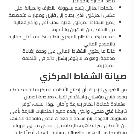
مصدر الحرارة (الموقد).
الشفاط المنزلي يتسم بسهولة التنظيف والصيانة، على
عكس المركزي الذي يحتاج إلى فنيين ومهارات متخصصة.
يتميز الشفاط المركزي بقدرة سحب أعلى وأكثر فعالية
في التخلص من الدهون والأبخرة.
عملية تركيب النظام المركزي تتطلب تكاليف أعلى مقارنة
بالنموذج المنزلي.
غالبًا ما يحتوي الشفاط المنزلي على وحدة إضاءة
مدمجة، وهو ما لا يتوفر بشكل دائم في الأنظمة
المركزية.
صيانة الشفاط المركزي
من الضروري الإدراك بأن إصلاح الأنظمة المركزية للشفط يتطلب
وجود فنيين مؤهلين واستخدام تقنيات معاصرة لضمان
استعادة كفاءة النظام بسرعة وأمان. لهذا السبب، توفر
شركتنا
فني صحي
، والذي يقدم جميع المتطلبات اللازمة بأعلى
مستويات الجودة. يتم استخدام معدات فحص متقدمة للكشف
عن الأعطال غير الظاهرة، بالإضافة إلى فحص مجاري الهواء
وتنظيفها من الدهون والعوائق، ويشمل العمل أيضاً إصلاح