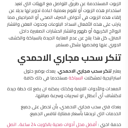
الزيوت المستخدمة عن طريق التواصل مع الهيئات التي تعيد
استخدام هذه الزيوت أو تقوم بعملية اعادة تدوير لها بديلا عن
إلقاء هذه الزيوت في أحواض الصرف الصحي أو المراحيض مما
يترتب على هذه الأفعال انسداد البلوعات وحدوث العفن وانتشار
الروائح الكريهة أو ظهور وانتشار الحشارات الصغيرة داخل
المنزل، كل هذا ينتج عن عدم العناية الجيدة بالسباكة والكشف
الدوري عنها وفحصها بشكل مستمر.
تنكر سحب مجاري الاحمدي
يعتبر
تنكر سحب مجاري الاحمدي
، يعدك بوضع حلول
استراتيجية لمشكلات
السباكة
مستخدما في ذلك كافة
المعدات والأدوات اللازمة وكذلك يمكنه ان يضع لك خطة جيدة
لاكتشاف أي أعطال او تسريبات وسرعة صيانتها،
يعدك فني سحب مجاري الاحمدي، بأن تحصل على جميع
الخدمات التي تريدها بأسعار ممتازة تنافس الجميع.
خدمة اخري :
أفضل محل أدوات صحية بالكويت 24 ساعة.. اتصل