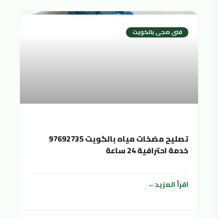
فنى صحى بالكويت
تصليح مضخات مياه بالكويت 97692735
خدمة احترافية 24 ساعة
اقرأ المزيد