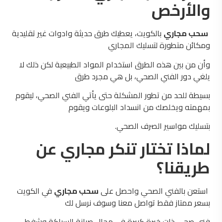
والأرخص
سحب مجاري
بالكويت، يعطيك طرق حديثة وادوات غير تقليدية
ومكائن متطورة لتسليك المجاري
وأن من بين هذه الطرق استخدام المواد الطبيعية لكن ذلك لا
يلغي دور الفني الصحي، بل هي مجرد طرق
بسيطة للحد من تطور المشكلة حتى يأتي الفني الصحي، ليقوم
بمهمته ويخلصك من انسداد البلوعات ويقوم
بتسليك مواسير الصرف الصحي.
لماذا تختار تنكر مجاري عن
طريقنا؟
استعن بالفني الصحي واحصل على
سحب مجاري
في الكويت
بسعر ممتاز فقط تواصل معنا وسوف نرسل لك
فني صحي ذات خبرة كبيرة في مجال صيانة السباكة وشفط