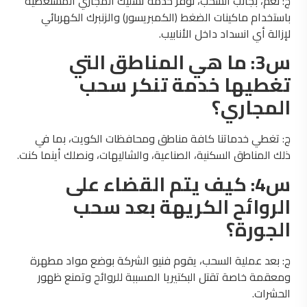
ج: نعم، بجانب السحب، نوفر خدمة تسليك المجاري المستعصية
باستخدام ماكينات الضغط (الكمبريسور) والزنبرك الكهربائي
لإزالة أي انسداد داخل الأنابيب.
س3: ما هي المناطق التي
تغطيها خدمة تنكر سحب
المجاري؟
ج: تغطي خدماتنا كافة مناطق ومحافظات الكويت، بما في
ذلك المناطق السكنية، الصناعية، والشاليهات، ونصلك أينما كنت.
س4: كيف يتم القضاء على
الروائح الكريهة بعد سحب
الجورة؟
ج: بعد عملية السحب، يقوم فنيو الشركة بوضع مواد مطهرة
ومعقمة خاصة تقتل البكتيريا المسببة للروائح وتمنع ظهور
الحشرات.