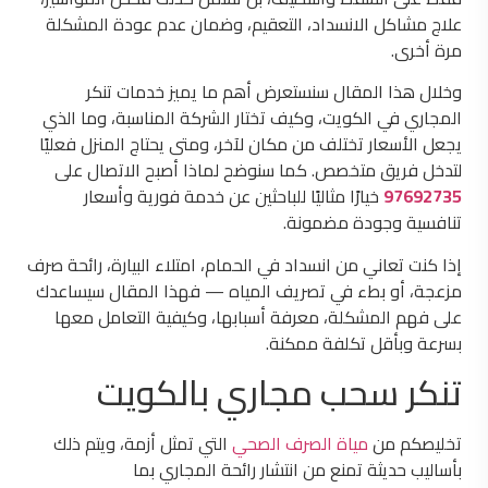
علاج مشاكل الانسداد، التعقيم، وضمان عدم عودة المشكلة
مرة أخرى.
وخلال هذا المقال سنستعرض أهم ما يميز خدمات تنكر
المجاري في الكويت، وكيف تختار الشركة المناسبة، وما الذي
يجعل الأسعار تختلف من مكان لآخر، ومتى يحتاج المنزل فعليًا
لتدخل فريق متخصص. كما سنوضح لماذا أصبح الاتصال على
97692735
خيارًا مثاليًا للباحثين عن خدمة فورية وأسعار
تنافسية وجودة مضمونة.
إذا كنت تعاني من انسداد في الحمام، امتلاء البيارة، رائحة صرف
مزعجة، أو بطء في تصريف المياه — فهذا المقال سيساعدك
على فهم المشكلة، معرفة أسبابها، وكيفية التعامل معها
بسرعة وبأقل تكلفة ممكنة.
تنكر سحب مجاري بالكويت
تخليصكم من
مياة الصرف الصحي
التي تمثل أزمة، ويتم ذلك
بأساليب حديثة تمنع من انتشار رائحة المجاري بما