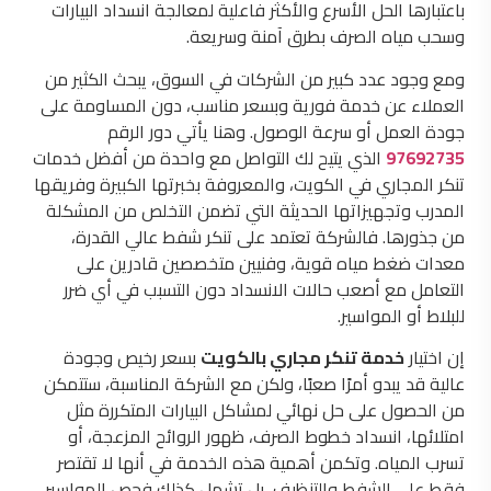
باعتبارها الحل الأسرع والأكثر فاعلية لمعالجة انسداد البيارات
وسحب مياه الصرف بطرق آمنة وسريعة.
ومع وجود عدد كبير من الشركات في السوق، يبحث الكثير من
العملاء عن خدمة فورية وبسعر مناسب، دون المساومة على
جودة العمل أو سرعة الوصول. وهنا يأتي دور الرقم
97692735
الذي يتيح لك التواصل مع واحدة من أفضل خدمات
تنكر المجاري في الكويت، والمعروفة بخبرتها الكبيرة وفريقها
المدرب وتجهيزاتها الحديثة التي تضمن التخلص من المشكلة
من جذورها. فالشركة تعتمد على تنكر شفط عالي القدرة،
معدات ضغط مياه قوية، وفنيين متخصصين قادرين على
التعامل مع أصعب حالات الانسداد دون التسبب في أي ضرر
للبلاط أو المواسير.
إن اختيار
خدمة تنكر مجاري بالكويت
بسعر رخيص وجودة
عالية قد يبدو أمرًا صعبًا، ولكن مع الشركة المناسبة، ستتمكن
من الحصول على حل نهائي لمشاكل البيارات المتكررة مثل
امتلائها، انسداد خطوط الصرف، ظهور الروائح المزعجة، أو
تسرب المياه. وتكمن أهمية هذه الخدمة في أنها لا تقتصر
فقط على الشفط والتنظيف، بل تشمل كذلك فحص المواسير،