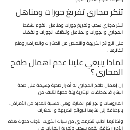
تنكر مجاري تفريغ جورات ومناهل
تنكر مجاري سحب وتفريغ جورات ومناهل ، نقوم بشفط
المجاري والجورات والمناهل وتنظيف الجورات والقضاء
على الروائح الكريهة والتخلص من الحشرات والصراصير ومنع
تكاثرها .
لماذا ينبغي علينا عدم اهمال طفح
المجاري ؟
إن إهمال طفح المجاري له أضرار صحية جسيمة على صحة
البشر، فالمخلفات البشرية بيئة خصبة لآلاف من
الفيروسات والجراثيم الضارة، وهي مسببة للعديد من الأمراض،
بالإضافة إلى نشرها للروائح الكريهة و الحشرات
وتكاثرها
اطلب تنكرمجاري من سباك الكويت، لتجنب حدوث هذه
الأضرار كافة، نقوم بسحب وتفريغ النفايات من