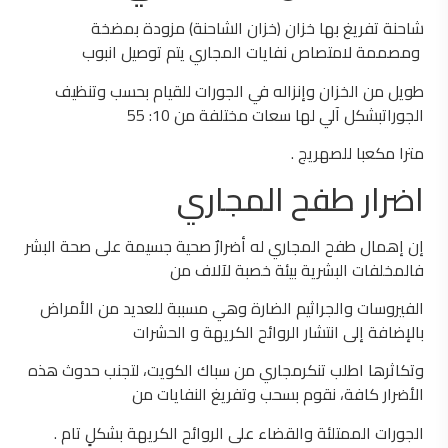
شاحنة تفريغ بها خزان (خزان الشاحنة) مزودة بمضخة
ومصممة لامتصاص نفايات المجاري يتم توصيل انبوب
طويل من الخزان وإنزاله في الجورات للقيام بحسب وتنظيف
الجوراتبشكل آلي لها سعات مختلفة من 10: 55
مترا مكعبا للصهريج .
​اضرار طفح المجاري
إن إهمال طفح المجاري له أضرارٌ صحية جسيمة على صحة البشر
فالمخلفات البشرية بيئة خصبة لآلاف من
الفيروسات والجراثيم الضارة وهي مسببة للعديد من الأمراض
بالإضافة إلى انتشار الروائح الكريهة و الحشرات
وتكاثرها اطلب تنكرمجاري من سباك الكويت، لتجنب حدوث هذه
الأضرار كافة، نقوم بسحب وتفريغ النفايات من
الجورات الممتلئة والقضاء على الروائح الكريهة بشكلٍ تام .