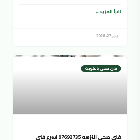
اقرأ المزيد
يناير 27, 2026
فنى صحى بالكويت
فني صحي النزهه 97692735 اسرع فني