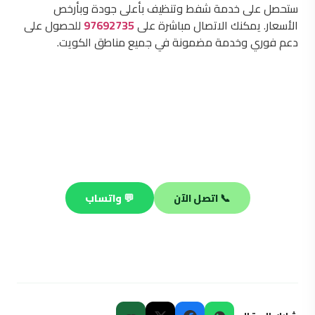
ستحصل على خدمة شفط وتنظيف بأعلى جودة وبأرخص
الأسعار. يمكنك الاتصال مباشرة على
97692735
للحصول على
دعم فوري وخدمة مضمونة في جميع مناطق الكويت.
محتاج فني صحي محترف؟
فريقنا جاهز يصلك في أي منطقة بالكويت خلال 30 دقيقة —
صيانة وتسليك وتركيب على مدار الساعة.
📞 اتصل الآن
💬 واتساب