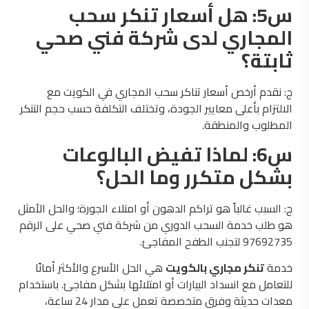
س5: هل أسعار تنكر سحب
المجاري لدى شركة فني صحي
ثابتة؟
ج: نقدم أرخص أسعار تناكر سحب المجاري في الكويت مع
الالتزام بأعلى معايير الجودة، وتختلف التكلفة حسب حجم التنكر
المطلوب والمنطقة.
س6: لماذا تفيض البالوعات
بشكل متكرر وما الحل؟
ج: السبب غالباً هو تراكم الدهون أو امتلاء الجورة؛ والحل الأمثل
هو طلب خدمة السحب الدوري من شركة فني صحي على الرقم
97692735 لتجنب الطفح المفاجئ.
خدمة
تنكر مجاري بالكويت
هي الحل الأسرع والأكثر أمانًا
للتعامل مع انسداد البيارات أو امتلائها بشكل مفاجئ. باستخدام
معدات حديثة وفرق متخصصة تعمل على مدار 24 ساعة،