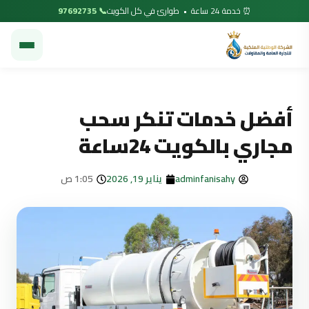
⏰ خدمة 24 ساعة • طوارئ في كل الكويت
📞 97692735
أفضل خدمات تنكر سحب
مجاري بالكويت 24ساعة
adminfanisahy
يناير 19, 2026
1:05 ص