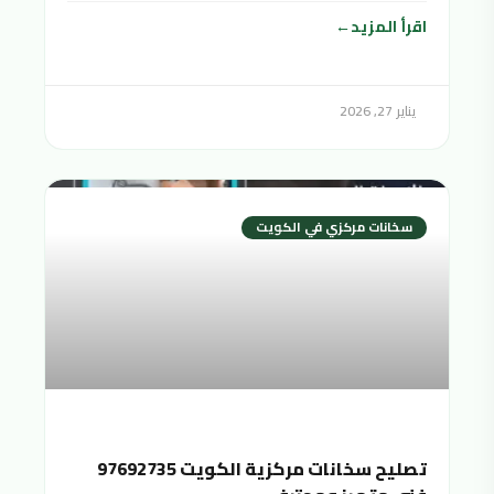
الصحية. شرائح المجتمع
اقرأ المزيد
يناير 27, 2026
سخانات مركزي في الكويت
تصليح سخانات مركزية الكويت 97692735