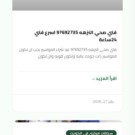
فني صحي النزهه 97692735 اسرع فني
24ساعة
فني صحي النزهه 97692735 عند شراء المواسير يجب ان تكون
المواسير ذات جوده عاليه وتكون قويه وان تكون
اقرأ المزيد
يناير 27, 2026
سخانات مركزي في الكويت