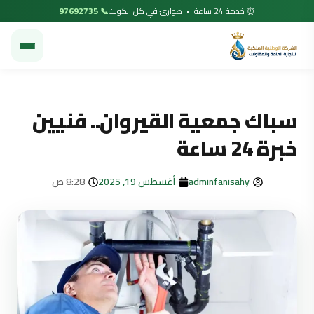
⏰ خدمة 24 ساعة • طوارئ في كل الكويت
📞 97692735
سباك جمعية القيروان.. فنيين
خبرة 24 ساعة
adminfanisahy
أغسطس 19, 2025
8:28 ص