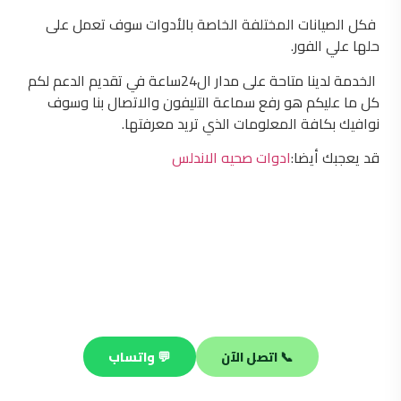
فكل الصيانات المختلفة الخاصة بالأدوات سوف تعمل على
حلها علي الفور.
الخدمة لدينا متاحة على مدار ال24ساعة في تقديم الدعم لكم
كل ما عليكم هو رفع سماعة التليفون والاتصال بنا وسوف
نوافيك بكافة المعلومات الذي تريد معرفتها.
قد يعجبك أيضا:
ادوات صحيه الاندلس
محتاج فني صحي محترف؟
فريقنا جاهز يصلك في أي منطقة بالكويت خلال 30 دقيقة —
صيانة وتسليك وتركيب على مدار الساعة.
📞 اتصل الآن
💬 واتساب