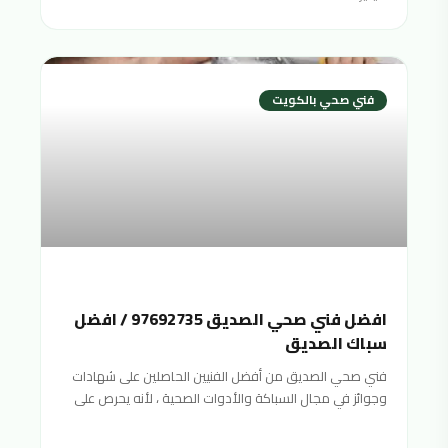
فني صحي بالكويت
افضل فني صحي الصديق 97692735 / افضل
سباك الصديق
فني صحي الصديق من أفضل الفنيين الحاصلين على شهادات
وجوائز في مجال السباكة والأدوات الصحية ، لأنه يحرص على
تقديم خدمات صحية متنوعة بأفضل جودة ممكنة وبأسعار
منافسة ورخيصة لتناسب جميع الفئات المختلفة والأدوات