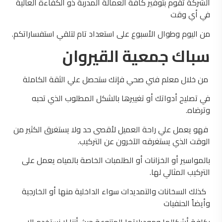
الشركة تقوم بتوفير كافة العمالة المدربة ذو الكفاءة العالية
في أي وقت
من اليوم وطوال الأسبوع على استعداد تام لتلقي استفساراتكم.
سباك جمعية القيروان
من خلال معلم فني صحي فإنك ستحصل علي الثقة الكاملة
في تصليح أدواتك أو تغييرها بالشكل المطلوب الذي تحبه
وترضاه.
فهو يعمل علي راحة العميل لأقصى حد ولا يستغرق الكثير من
الوقت الذي يستغرقه الآخرون عن التركيب.
بالمواسير أو الخزانات أو الطلمبات الخاصة بالمياه يعمل على
التركيب المثالي لها.
كذلك السخانات والتمديدات سواء الداخلية منها أو الخارجية
وأيضاً الحنفيات
بكافة أشكالها وموديلاتها المتنوعة حيث أننا لا نستخدم إلا