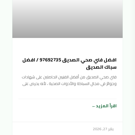
افضل فني صحي الصديق 97692735 / افضل
سباك الصديق
فني صحي الصديق من أفضل الفنيين الحاصلين على شهادات
وجوائز في مجال السباكة والأدوات الصحية ، لأنه يحرص على
تقديم خدمات صحية متنوعة بأفضل جودة ممكنة وبأسعار
منافسة ورخيصة لتناسب جميع الفئات المختلفة والأدوات
الصحية. شرائح المجتمع
اقرأ المزيد
يناير 27, 2026