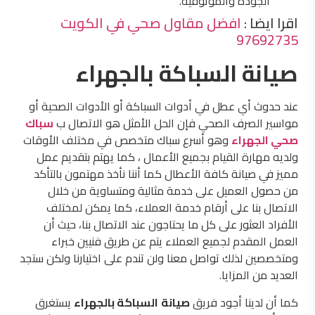
الجودة والموثوقية.
اقرا ايضا :
افضل مقاول صحي في الكويت
97692735
صيانة السباكة بالجهراء
عند حدوث أي عطل في أدوات السباكة أو الأدوات الصحية أو
مواسير الصرف الصحي فإن الحل الأمثل هو الاتصال ب
سباك
صحي الجهراء
وهو أسرع سباك متخصص في مختلف الأوقات
ولديه مهارة القيام بجميع الأعمال ، كما يهتم بتقديم عمل
مميز في صيانة كافة الأعطال كما أننا نأخذ مهتمون بالتأكد
من حصول العميل على خدمة مثالية ومتساوية من خلال
الاتصال بنا على أرقام خدمة العملاء، كما يمكن لمختلف
الأفراد العثور على كل ما يحتاجون عند الاتصال بنا، حيث أن
العمل المقدم لجميع العملاء يتم عن طريق فنيين خبراء
ومتخصصين لذلك تواصل معنا ولن تندم على اختيارنا ولكن ستجد
العديد من المزايا.
كما أن لدينا أجود فريق
صيانة
السباكة بالجهراء
يستغرق