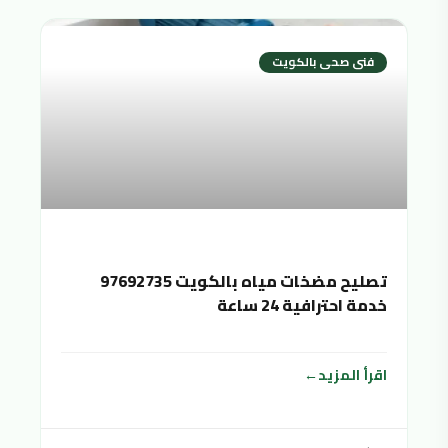
فنى صحى بالكويت
تصليح مضخات مياه بالكويت 97692735
خدمة احترافية 24 ساعة
اقرأ المزيد