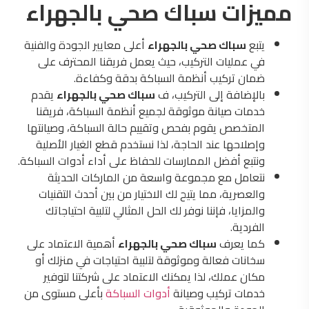
مميزات
سباك صحي بالجهراء
يتبع
سباك صحي بالجهراء
أعلى معايير الجودة والفنية
في عمليات التركيب، حيث يعمل فريقنا المحترف على
ضمان تركيب أنظمة السباكة بدقة وكفاءة.
بالإضافة إلى التركيب، ف
سباك صحي بالجهراء
يقدم
خدمات صيانة موثوقة لجميع أنظمة السباكة، فريقنا
المتخصص يقوم بفحص وتقييم حالة السباكة، وصيانتها
وإصلاحها عند الحاجة، لذا نستخدم قطع الغيار الأصلية
ونتبع أفضل الممارسات للحفاظ على أداء أدوات السباكة.
نتعامل مع مجموعة واسعة من الماركات الحديثة
والعصرية، مما يتيح لك الاختيار من بين أحدث التقنيات
والمزايا، فإننا نوفر لك الحل المثالي لتلبية احتياجاتك
الفردية.
كما يعرف
سباك صحي بالجهراء
أهمية الاعتماد على
سخانات فعالة وموثوقة لتلبية احتياجات في منزلك أو
مكان عملك، لذا يمكنك الاعتماد على شركتنا لتوفير
خدمات تركيب وصيانة
أدوات السباكة
بأعلى مستوى من