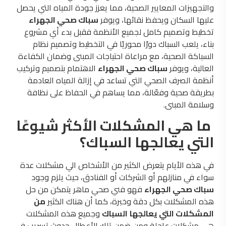
والتجهيزات المعايير الصحية، مما يعزز جودة المياه التي يحصل
عليها السكان ويحفظ نقائها، ويوفر
سباك صحي الجهراء
تخطيط وتصميم كامل لجميع الأنظمة فقبل بدء أي مشروع
بناء، يلعب السباك دورًا محوريًا في التخطيط وتصميم نظام
السباكة الصحية، مع مراعاة احتياجات المبنى وضمان الكفاءة
العالية، ويوفر
سباك صحي الجهراء
الاهتمام بتصميم وتركيب
أنظمة الصرف الصحي التي تساعد في إزالة المياه العادمة
بطريقة صحية وفعّالة، مما يساهم في الحفاظ على نظافة
وسلامة المبنى.
ما هي المشكلات الأكثر شيوعًا
التي يعالجها السباك؟
في هذه الأيام يتعرض الكثير من الأشخاص الي مشكلات عدة
سواء في منازلهم أو الشركات أو الفنادق، حيث يلزم وجود
سباك صحي الجهراء
فهو فني صحي ماهر يتمكن من حل
هذه المشكلات بكل دقة وخبرة، كما أن هناك الكثير
من
المشكلات التي يعالجها
السباك
وجميع هذه المشكلات
هي مشكلات عاجلة ومن ضمن تلك الأعطال حدوث تسريب في