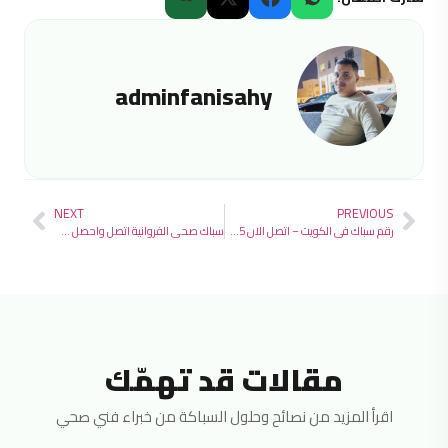
adminfanisahy
NEXT
PREVIOUS
رقم سباك في الكويت – اتصل الان 97692735
سباك صحي الفروانية اتصل واحصل علي خصم 97692735
مقالات قد تهمّك
اقرأ المزيد من نصائح وحلول السباكة من خبراء فني صحي