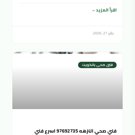
اقرأ المزيد
يناير 27, 2026
فنى صحى بالكويت
فني صحي النزهه 97692735 اسرع فني