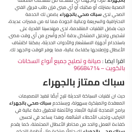
بالجهراء
، فإذا واجهتك أي مشكلة من مشكلات الأنظمة
الصحية بمنزلك أو مكتبك أو أي مبنى فإن طلب فريق الفني
الصحي لدى
سباك صحي بالجهراء
يضمن لك الخدمة
الاحترافية والسريعة وعالية الجودة مما له من مميزات عديدة،
حيث بفضل التقنيات المتقدمة، لدى مهندسينا القدرة على
تشخيص وتحليل المشاكل بدقة أكبر وأسرع من أي وقت مضى.
باستخدام أجهزة الاستشعار والأدوات الحديثة، يمكننا اكتشاف
الأعطال وإصلاحها بكفاءة عالية، مما يوفر الوقت والجهد لك.
اقرا ايضا :
صيانة و تصليح جميع أنواع السخانات
بالكويت – 96684714
سباك ممتاز بالجهراء
حيث ان تقنيات السباكة الحديثة تتيح أيضًا تنفيذ التصميمات
المعقدة والمبتكرة بسهولة، ويستخدم
سباك صحي بالجهراء
برامج النمذجة ثلاثية الأبعاد والأتمتة لتحقيق دقة عالية في
التركيب وتجنب الأخطاء الشائعة، وهذا يساعد في تحسين
كفاءة العمل والحد من مخاطر الأعطال المحتملة، كما يقدم
سباك صحي بالجهراء
لك حلولًا مبتكرة مثل أنظمة التحكم