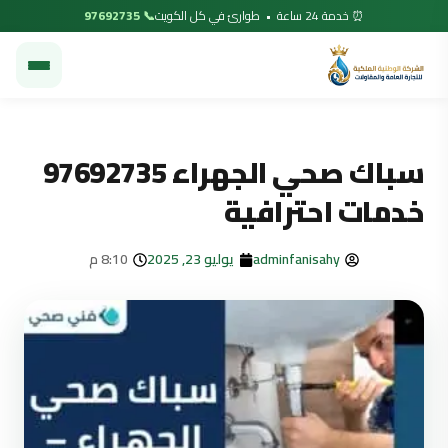
⏰ خدمة 24 ساعة • طوارئ في كل الكويت
📞 97692735
سباك صحي الجهراء 97692735
خدمات احترافية
adminfanisahy
يوليو 23, 2025
8:10 م