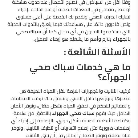
وقتا أقل من السباكين في تصليح الأعطال عند حدوث مشكلة
أو عطل مفاجئ في المعدات الصحية أو عند الحاجة لإجراء
تسليك الصرف الصحي ونقدم لك الخدمة على أعلى مستوى
ونحن قادرون دائمًا على مساعدتك فيما يتعلق بالأدوات الحديثة
التي يستخدمها الفنيون في أي مجال كما أن
سباك صحي
بالجهراء
يلتزم وأهم ما يشغله هو إرضاء العميل.
الأسئلة الشائعة :
ما هي خدمات سباك صحي
الجهراء؟
تركيب الأنابيب والتجهيزات اللازمة لنقل المياه النظيفة من
مصدرها وتوزيعها داخل المبنى ويشمل ذلك تركيب الصمامات
والمفاتيح للتحكم في تدفق المياه بشكل فعّال، ونوفر الأمان
الكامل حيث يقوم
سباك صحي الجهراء
بالتحقق من سلامة
وكفاءة الأنظمة الصحية بشكل دوري، بالإضافة إلى إجراء أي
إصلاحات ضرورية مثل إصلاح التسربات أو تنظيف الأنابيب، ونوفر
مياه نظيفة ونوفر الضمان الكامل في أن نلبي الأنابيب