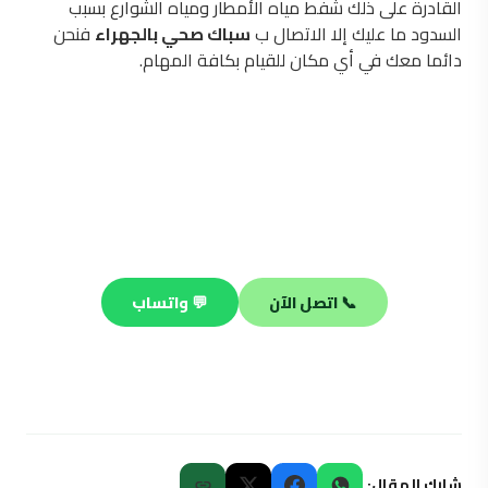
القادرة على ذلك شفط مياه الأمطار ومياه الشوارع بسبب
السدود ما عليك إلا الاتصال ب
سباك صحي بالجهراء
فنحن
دائما معك في أي مكان للقيام بكافة المهام.
محتاج فني صحي محترف؟
فريقنا جاهز يصلك في أي منطقة بالكويت خلال 30 دقيقة —
صيانة وتسليك وتركيب على مدار الساعة.
📞 اتصل الآن
💬 واتساب
شارك المقال: