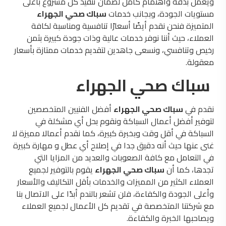
ويعمل بدقة واهتمام كامل لضمان تنفيذ كل مشروع بأعلى
مستويات الجودة، وبجانب خدمات
سباك صحي الجهراء
المتميزة فنحن نقدم أيضًا أسعارًا تنافسية ومناسبة لكافة
العملاء، حيث أننا نوفر خدمات عالية وذات جودة كبيرة بثمن
رخيص وتنافسي، ونسعى جاهدين لتقديم خدمات ممتازة بأسعار
معقولة.
سباك صحي الجهراء
نقدم في
سباك صحي الجهراء
أفضل الفنيين المتخصصين
لتوفير أفضل أعمال السباكة ونقوم بحل أي مشكلة في
السباكة في أقل وقت وبخبرة كبيرة، كما نقدم أعمالا مميزة لا
غنى عنها حيث أنه دقيق جدا في إصلاح أي عطل و مهارة كبيرة
في التعامل مع كافة الصعوبات والعديد من المزايا التي
تجدها، كما أن
سباك صحي الجهراء
يقوم بالتوفير لجميع
العملاء الكثير من المميزات والخدمات بأقل التكاليف والأسعار
وأعلى الجودة والكفاءة، فلن تشعر بالندم أبدًا على الاتصال بنا
مع شركتنا المتخصصة في تقديم كل الأعمال لجميع العملاء
ويصاحبها الخبرة والكفاءة.