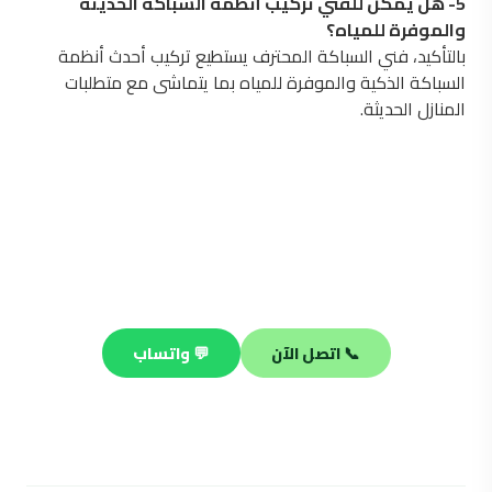
5- هل يمكن للفني تركيب أنظمة السباكة الحديثة
والموفرة للمياه؟
بالتأكيد، فني السباكة المحترف يستطيع تركيب أحدث أنظمة
السباكة الذكية والموفرة للمياه بما يتماشى مع متطلبات
المنازل الحديثة.
محتاج فني صحي محترف؟
فريقنا جاهز يصلك في أي منطقة بالكويت خلال 30 دقيقة —
صيانة وتسليك وتركيب على مدار الساعة.
📞 اتصل الآن
💬 واتساب