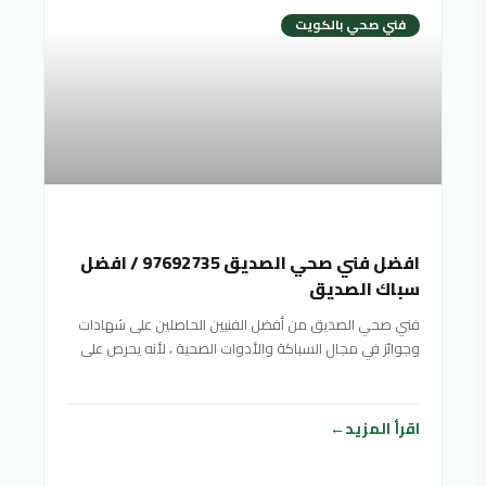
فني صحي بالكويت
افضل فني صحي الصديق 97692735 / افضل
سباك الصديق
فني صحي الصديق من أفضل الفنيين الحاصلين على شهادات
وجوائز في مجال السباكة والأدوات الصحية ، لأنه يحرص على
تقديم خدمات صحية متنوعة بأفضل جودة ممكنة وبأسعار
منافسة ورخيصة لتناسب جميع الفئات المختلفة والأدوات
الصحية. شرائح المجتمع
اقرأ المزيد