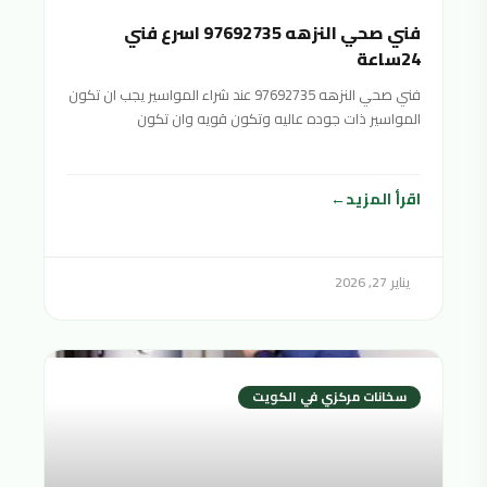
فني صحي النزهه 97692735 اسرع فني
24ساعة
فني صحي النزهه 97692735 عند شراء المواسير يجب ان تكون
المواسير ذات جوده عاليه وتكون قويه وان تكون
اقرأ المزيد
يناير 27, 2026
سخانات مركزي في الكويت