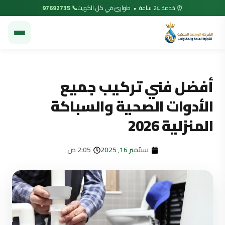
⏰ خدمة 24 ساعة • طوارئ في كل الكويت
📞 97692735
أفضل فني تركيب جميع
الأدوات الصحية والسباكة
المنزلية 2026
سبتمبر 16, 2025
2:05 ص