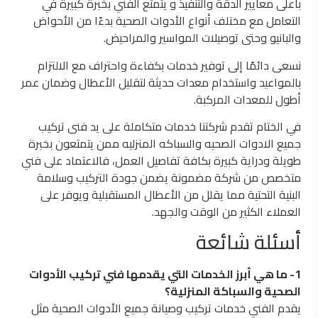
بأعلى معايير الدقة والتنفيذ و يتمتع الفني بخبرة كبيرة في
التعامل مع مختلف أنواع الأدوات الصحية بدءًا من الأحواض
والبانيو وحتى توصيلات المواسير والمراحيض.
نسعى دائمًا إلى توفير خدمات بكفاءة واحتراف مع الالتزام
بالمواعيد واستخدام معدات حديثة لتقليل الأعطال وضمان عمر
أطول للمعدات المركبة.
في الختام تقدم شركتنا خدمات متكاملة على يد فنى تركيب
جميع الادوات الصحيه والسباكه المنزليه ممن يتمتعون بخبرة
طويلة ودراية كبيرة بكافة تفاصيل العمل، فالاعتماد على فني
متخصص من شركة مضمونة يضمن جودة التركيب وسلامة
البنية التحتية مما يقلل من الأعطال المستقبلية ويوفر على
العملاء الكثير من الوقت والجهد.
أسئلة شائعة
1- ما هي أبرز الخدمات التي يقدمها فني تركيب الأدوات
الصحية والسباكة المنزلية؟
يقدم الفني خدمات تركيب وصيانة جميع الأدوات الصحية مثل