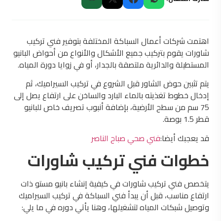
اهتمت شركات أعمال السباكة المختلفة بتوفير فني تركيب
شاورات يقوم بتركيب جميع الأشكال والأنواع من أحواض البانيو
المستطيلة والدائرية ملتصقة بالجدار، أو في زوايا دورة المياه.
يتم تثبين حوض الشاور قبل الشروع في تركيب السيراميك، ثم
إدخال خطوط تغذيته بالماء البارد والساخن على ارتفاع يصل إلى
75 سم من سطح الأرضية، بإضافة أنبوب تصريف خاص للبانيو
قطر 1.5 بوصة.
قد يعجبك أيضا:
فني صحي صباح الناصر
خطوات فني تركيب شاورات
يتخصص فني تركيب شاورات في كيفية إنشاء بانيو مستو ذات
ارتفاع مناسب، قبل أن يبدأ فني السباكة في تركيب السيراميك
وتوصيل شبكات المياه لتشغيلها، وهنا يأتي دوره في ما يلي: