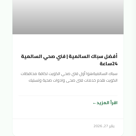
أفضل سباك السالمية | فني صحي السالمية
24ساعة
سباك السالميةهوا أول فني صحي الكويت لكافة محافظات
الكويت نقدم خدمات فنى صحى وادوات صحية وتسليك
مجاري سباك
اقرأ المزيد
يناير 27, 2026