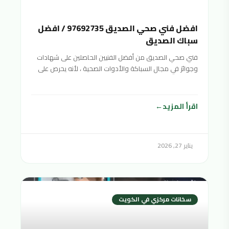
افضل فني صحي الصديق 97692735 / افضل
سباك الصديق
فني صحي الصديق من أفضل الفنيين الحاصلين على شهادات
وجوائز في مجال السباكة والأدوات الصحية ، لأنه يحرص على
تقديم خدمات صحية متنوعة بأفضل جودة ممكنة وبأسعار
منافسة ورخيصة لتناسب جميع الفئات المختلفة والأدوات
الصحية. شرائح المجتمع
اقرأ المزيد
يناير 27, 2026
سخانات مركزي في الكويت