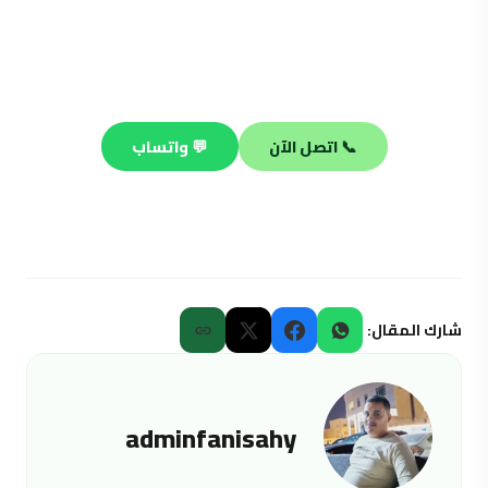
محتاج فني صحي محترف؟
فريقنا جاهز يصلك في أي منطقة بالكويت خلال 30 دقيقة —
صيانة وتسليك وتركيب على مدار الساعة.
📞 اتصل الآن
💬 واتساب
شارك المقال:
adminfanisahy