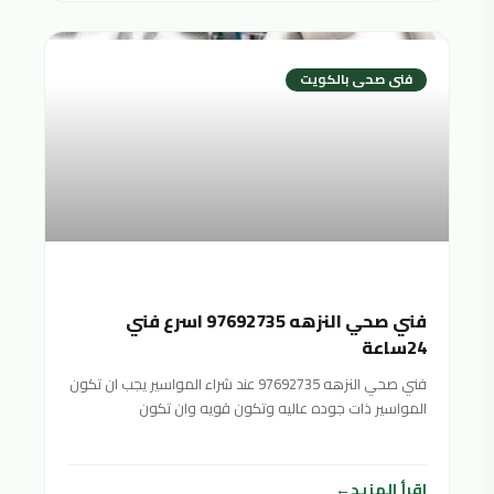
فنى صحى بالكويت
فني صحي النزهه 97692735 اسرع فني
24ساعة
فني صحي النزهه 97692735 عند شراء المواسير يجب ان تكون
المواسير ذات جوده عاليه وتكون قويه وان تكون
اقرأ المزيد