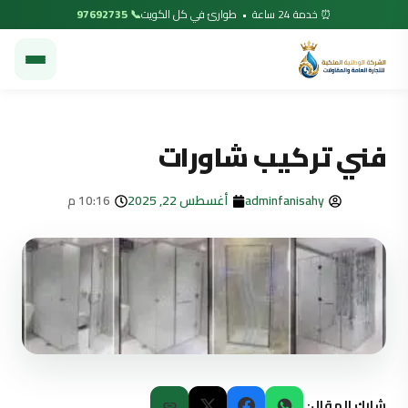
⏰ خدمة 24 ساعة • طوارئ في كل الكويت
📞 97692735
فني تركيب شاورات
adminfanisahy
أغسطس 22, 2025
10:16 م
شارك المقال: