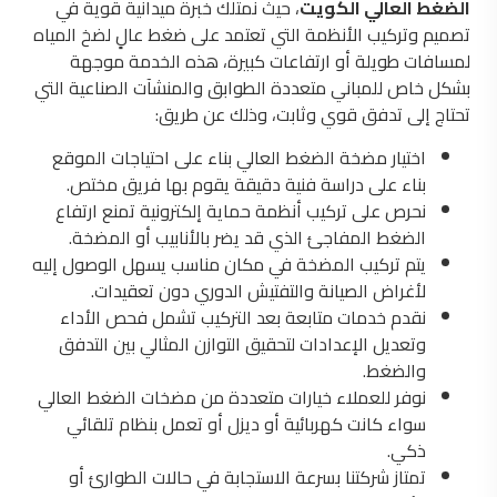
الضغط العالي الكويت
، حيث نمتلك خبرة ميدانية قوية في
تصميم وتركيب الأنظمة التي تعتمد على ضغط عالٍ لضخ المياه
لمسافات طويلة أو ارتفاعات كبيرة، هذه الخدمة موجهة
بشكل خاص للمباني متعددة الطوابق والمنشآت الصناعية التي
تحتاج إلى تدفق قوي وثابت، وذلك عن طريق:
اختيار مضخة الضغط العالي بناء على احتياجات الموقع
بناء على دراسة فنية دقيقة يقوم بها فريق مختص.
نحرص على تركيب أنظمة حماية إلكترونية تمنع ارتفاع
الضغط المفاجئ الذي قد يضر بالأنابيب أو المضخة.
يتم تركيب المضخة في مكان مناسب يسهل الوصول إليه
لأغراض الصيانة والتفتيش الدوري دون تعقيدات.
نقدم خدمات متابعة بعد التركيب تشمل فحص الأداء
وتعديل الإعدادات لتحقيق التوازن المثالي بين التدفق
والضغط.
نوفر للعملاء خيارات متعددة من مضخات الضغط العالي
سواء كانت كهربائية أو ديزل أو تعمل بنظام تلقائي
ذكي.
تمتاز شركتنا بسرعة الاستجابة في حالات الطوارئ أو