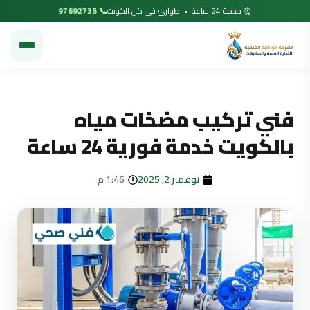
⏰ خدمة 24 ساعة • طوارئ في كل الكويت
📞 97692735
فني تركيب مضخات مياه
بالكويت خدمة فورية 24 ساعة
نوفمبر 2, 2025
1:46 م