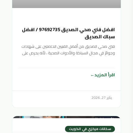
افضل فني صحي الصديق 97692735 / افضل
سباك الصديق
فني صحي الصديق من أفضل الفنيين الحاصلين على شهادات
وجوائز في مجال السباكة والأدوات الصحية ، لأنه يحرص على
تقديم خدمات صحية متنوعة بأفضل جودة ممكنة وبأسعار
منافسة ورخيصة لتناسب جميع الفئات المختلفة والأدوات
الصحية. شرائح المجتمع
اقرأ المزيد
يناير 27, 2026
سخانات مركزي في الكويت