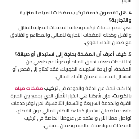
اليوم.
4. هل تقدمون خدمة تركيب مضخات المياه المنزلية
والتجارية؟
نعم، نقدم خدمات تركيب وصيانة المضخات المنزلية للمنازل
والفلل وكذلك المضخات التجارية للمباني والمطاعم والفنادق
مع ضمان الأداء القوي.
5. كيف أعرف أن المضخة بحاجة إلى استبدال أو صيانة؟
إذا لاحظت ضعف تدفق المياه أو صوتًا غير طبيعي من
المضخة، أو زيادة استهلاك الكهرباء، فقد تحتاج إلى فحص أو
استبدال المضخة لضمان الأداء المثالي.
إذا كنت تبحث عن الدقة والجودة في
تركيب
مضخات مياه
بالكويت
، فإن شركتنا هي الخيار الأمثل الذي يجمع بين الخبرة
الفنية والخدمة السريعة والأسعار التنافسية، نحن نوفر خدمات
متعددة لضمان استمرار كفاءة النظام المائي دون انقطاع،
تواصل معنا الآن واستفد من عروضنا الخاصة في تركيب
المضخات بمواصفات عالمية وضمان حقيقي.