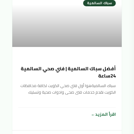
سباك السالمية
أفضل سباك السالمية | فني صحي السالمية
24ساعة
سباك السالميةهوا أول فني صحي الكويت لكافة محافظات
الكويت نقدم خدمات فنى صحى وادوات صحية وتسليك
مجاري سباك
اقرأ المزيد