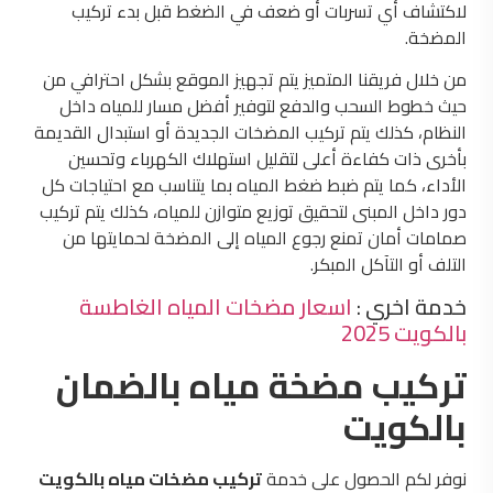
لاكتشاف أي تسربات أو ضعف في الضغط قبل بدء تركيب
المضخة.
من خلال فريقنا المتميز يتم تجهيز الموقع بشكل احترافي من
حيث خطوط السحب والدفع لتوفير أفضل مسار للمياه داخل
النظام، كذلك يتم تركيب المضخات الجديدة أو استبدال القديمة
بأخرى ذات كفاءة أعلى لتقليل استهلاك الكهرباء وتحسين
الأداء، كما يتم ضبط ضغط المياه بما يتناسب مع احتياجات كل
دور داخل المبنى لتحقيق توزيع متوازن للمياه، كذلك يتم تركيب
صمامات أمان تمنع رجوع المياه إلى المضخة لحمايتها من
التلف أو التآكل المبكر.
خدمة اخري :
اسعار مضخات المياه الغاطسة
بالكويت 2025
تركيب مضخة مياه بالضمان
بالكويت
نوفر لكم الحصول على خدمة
تركيب مضخات مياه بالكويت