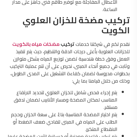
الأعطال المفاجئة مع توفير طاقم فني جاهز على مدار
الساعة.
تركيب مضخة للخزان العلوي
الكويت
نقدم لكم في شركتنا خدمات
تركيب
مضخات مياه بالكويت
للخزانات العلوية بأعلى درجات الدقة والتنظيم، حيث يتم تنفيذ
العمل وفق خطة هندسية تضمن توزيع المياه بشكل متوازن
وثابت في جميع أنحاء المبنى، نحرص على أن تتم عملية التركيب
بخطوات مدروسة لضمان كفاءة التشغيل على المدى الطويل،
وذلك من خلال قيامنا بما يلي:
يتم إجراء فحص شامل للخزان العلوي لتحديد الارتفاع
المناسب لمكان المضخة ومسار الأنابيب لضمان تدفق
مستقر.
يتم اختيار المضخة المناسبة بناءً على سعة الخزان وحجم
الطلب على المياه في المبنى لتفادي ضعف الضغط أو
الانقطاع المتكرر.
يتم تركيب قاعدة معدنية أو خرسانية لتثبيت المضخة عليها