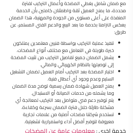
مع ضمان شامل يغطي المضخة وأعمال التركيب لفترة
محددة، ما يمنح العميل ثقة واطمئنان كاملين بأن الخدمة
المنفذة على أعلى مستوى من الجودة والمهنية، هذا الضمان
يعكس التزامنا بخدمة ما بعد البيع والدعم الفني المستمر، عن
طريق:
تنفيذ عملية التركيب بواسطة فنيين معتمدين يمتلكون
خبرة طويلة في التعامل مع مختلف أنواع المضخات.
يشمل الضمان جميع تفاصيل التركيب من تثبيت المضخة
إلى توصيلها بالنظام الكهربائي والمائي.
اختبار المضخة بعد التركيب أمام العميل لضمان التشغيل
السليم وعدم وجود أي أعطال فنية.
يمنح العميل شهادة ضمان رسمية توضح مدة الضمان
وما يشمله من خدمات الصيانة أو الاستبدال.
يتم توفير دعم فني متواصل بعد التركيب لمعالجة أي
مشكلة طارئة خلال فترة الضمان بسرعة وكفاءة.
تستخدم شركتنا مضخات أصلية من علامات تجارية
معروفة لتوفير أفضل أداء واستمرارية تشغيلية.
خدمة اخري :
معلومات عامة عن المضخات