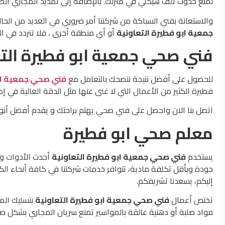
لمنع حدوث تلف هيكلي في منزلك. بالإضافة إلى تمديد المجاري الص
والاستعانة بفني السباكة من شركتنا أمر ضروري في العديد من الحال
جمعية ابو فطيرة التعاونية
أو أي منطقة أخرى ، فلا تتردد في ال
فني صحي جمعية ابو فطيرة التع
للحصول على أفضل نتيجة ننصحك بالتعامل مع
فني صحي جمعية ابو
فطيرة الكثير من الأعمال التي لا غنى عنها مثل الدقة العالية في 
اتصل بنا الان واحصل على فني صحي يهتم براحتك و يقدم أفضل أنوا
معلم صحي ابو فطيرة
يستخدم
فني صحي جمعية ابو فطيرة التعاونية
أحدث الأدوات وا
جودة وبأقل تكلفة مادية، تتوافر خدمات شركتنا في كافة أنحاء ال
إليكم، يسعدنا تشريفكم.
تختص أعمال
فني صحي جمعية ابو فطيرة التعاونية
بتسليك المج
مواد صلبة أو دهنية عالقة بالمواسير تمنع سريان المجاري بشكل صحي