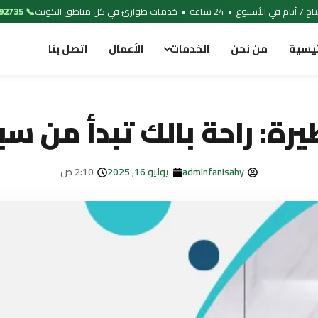
 خدمات طوارئ في كل مناطق الكويت
📞 97692735
ئيسية
من نحن
الخدمات
الأعمال
اتصل بنا
ة: راحة بالك تبدأ من سب
adminfanisahy
يوليو 16, 2025
2:10 ص