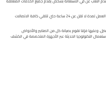
عدم التعب عن في الاستعانة بشخص يقدم جميع الخدمات المتعلقة
نحن نعمل علي كل ما يخصكم فقط من أجل راحتكم وعليها فإننا نقدم إليكم خدمات مميزة ومن أبرزها خدمة العملاء التي لها القدرة على العمل لمدة لا تقل عن 24 ساعة حتي تتلقي كافة الاتصالات
ل. وعليها فإننا نقوم بصيانة كل من الصنابير والأحواض
استعمال التكنولوجيا الحديثة عبر الأجهزة المتخصصة في الكشف