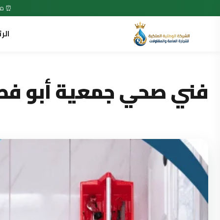
⏰ متاح 7 أيام في الأسبوع • 24 ساعة •
الر
فني صحي جمعية أبو فطير