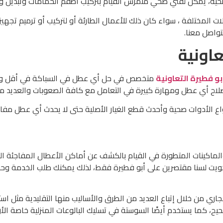
حية، يمكن لفني صحي متمرس القيام بتركيب أطقم الحمامات وتبديل وت
ات المختلفة ، سواء كان ذلك للأعمال الطارئة أو لتركيب أو ترميم تجهي
تواصل معنا.
اونية
 فطيرة التعاونية
متخصص في حل أي عطل في السباكة في أقل وقت
إصلاح أي عطل ومهارة كبيرة في التعامل مع كافة الصعوبات والعديد من 
ع الأدوات صحية وأحدث قطع الغيار الأصلية حتى لا يحدث أي عطل مفا
لماكينات المتطورة في القيام بالكشف عن أماكن الأعطال المفاجئة الت
كويت لسنا مقتصرين على أبو فطيرة فقط، لذلك يمكنك طلب الخدمة وحجز
اري من خلال إتباع العديد من الطرق والأساليب منها التقليدية مثل اس
ح، كما يستخدم أيضًا السوستة في تسليك البالوعات المنزلية خاصة الأر