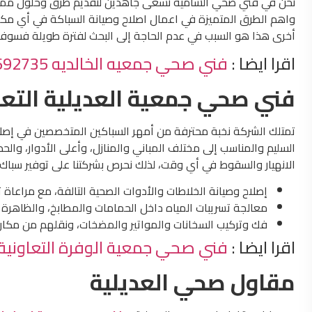
نحن في فني صحي الشامية نسعى جاهدين لتقديم طرق وحلول ممتازة لذ
واهم الطرق المتميزة في اعمال اصلاح وصيانة السباكة في أي مكان
أخرى هذا هو السبب في عدم الحاجة إلى البحث لفترة طويلة فسوف ت
اقرا ايضا :
فني صحي جمعيه الخالديه 97692735
فني صحي جمعية العديلية التعا
تمتلك الشركة نخبة محترفة من أمهر السباكين المتخصصين في إصلا
السليم والمناسب إلى مختلف المباني والمنازل، وأعلى الأدوار، و
الانهيار والسقوط في أي وقت، لذلك نحرص بشركتنا على توفير سباك م
إصلاح وصيانة الخلاطات والأدوات الصحية التالفة، مع مراعاة ت
معالجة تسريبات المياه داخل الحمامات والمطابخ، والظاهرة ع
فك وتركيب السخانات والمواتير والمضخات، ونقلهم من مكان 
اقرا ايضا :
فني صحي جمعية الوفرة التعاونية 7692735
مقاول صحي العديلية