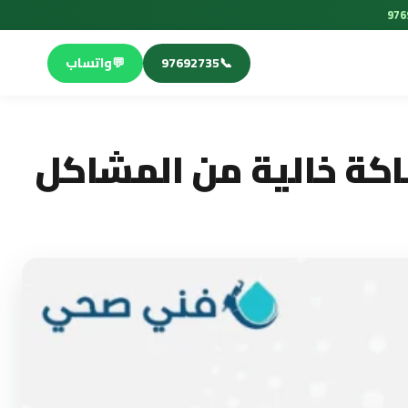
📞
97692735
💬
واتساب
اكة خالية من المشاكل