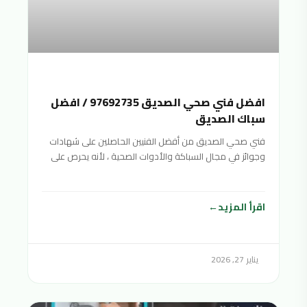
افضل فني صحي الصديق 97692735 / افضل
سباك الصديق
فني صحي الصديق من أفضل الفنيين الحاصلين على شهادات
وجوائز في مجال السباكة والأدوات الصحية ، لأنه يحرص على
تقديم خدمات صحية متنوعة بأفضل جودة ممكنة وبأسعار
منافسة ورخيصة لتناسب جميع الفئات المختلفة والأدوات
الصحية. شرائح المجتمع
اقرأ المزيد
يناير 27, 2026