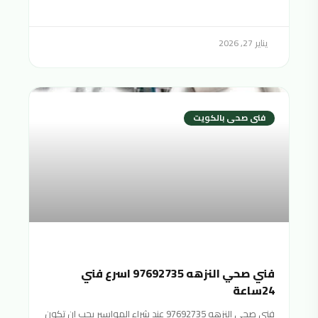
يناير 27, 2026
فنى صحى بالكويت
فني صحي النزهه 97692735 اسرع فني
24ساعة
فني صحي النزهه 97692735 عند شراء المواسير يجب ان تكون