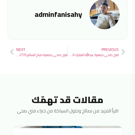
adminfanisahy
NEXT
PREVIOUS
فني صحي جمعية عبدالله المبارك الصباح التعاونية 97692735
فني صحي جمعية صباح السالم 97692735
مقالات قد تهمّك
اقرأ المزيد من نصائح وحلول السباكة من خبراء فني صحي