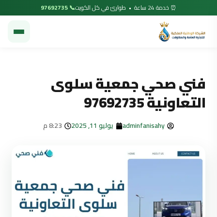
⏰ خدمة 24 ساعة • طوارئ في كل الكويت
📞 97692735
فني صحي جمعية سلوى
التعاونية 97692735
adminfanisahy
يوليو 11, 2025
8:23 م