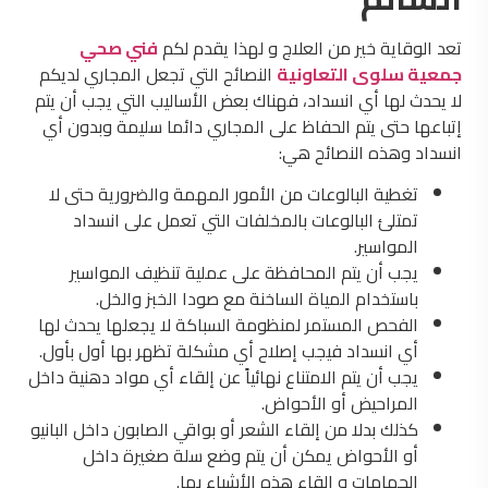
تعد الوقاية خير من العلاج و لهذا يقدم لكم
فني صحي
جمعية سلوى التعاونية
النصائح التي تجعل المجاري لديكم
لا يحدث لها أي انسداد، فهناك بعض الأساليب التي يجب أن يتم
إتباعها حتى يتم الحفاظ على المجاري دائما سليمة وبدون أي
انسداد وهذه النصائح هي:
تغطية البالوعات من الأمور المهمة والضرورية حتى لا
تمتلئ البالوعات بالمخلفات التي تعمل على انسداد
المواسير.
يجب أن يتم المحافظة على عملية تنظيف المواسير
باستخدام المياة الساخنة مع صودا الخبز والخل.
الفحص المستمر لمنظومة السباكة لا يجعلها يحدث لها
أي انسداد فيجب إصلاح أي مشكلة تظهر بها أول بأول.
يجب أن يتم الامتناع نهائياً عن إلقاء أي مواد دهنية داخل
المراحيض أو الأحواض.
كذلك بدلا من إلقاء الشعر أو بواقي الصابون داخل البانيو
أو الأحواض يمكن أن يتم وضع سلة صغيرة داخل
الحمامات و إلقاء هذه الأشياء بها.