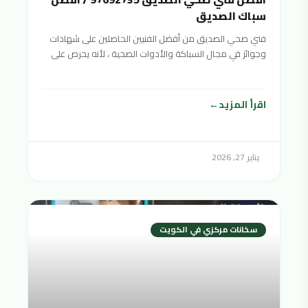
سباك الصديق
فني صحي الصديق من أفضل الفنيين الحاصلين على شهادات
وجوائز في مجال السباكة والأدوات الصحية ، لأنه يحرص على
تقديم خدمات صحية متنوعة بأفضل جودة ممكنة وبأسعار
منافسة ورخيصة لتناسب جميع الفئات المختلفة والأدوات
الصحية. شرائح المجتمع
اقرأ المزيد
يناير 27, 2026
سخانات مركزي في الكويت