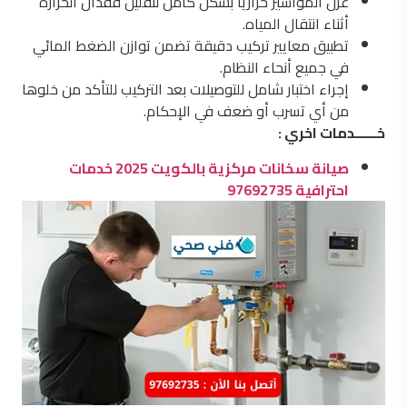
عزل المواسير حراريًا بشكل كامل لتقليل فقدان الحرارة
أثناء انتقال المياه.
تطبيق معايير تركيب دقيقة تضمن توازن الضغط المائي
في جميع أنحاء النظام.
إجراء اختبار شامل للتوصيلات بعد التركيب للتأكد من خلوها
من أي تسرب أو ضعف في الإحكام.
خــــــدمات اخري :
صيانة سخانات مركزية بالكويت 2025 خدمات
احترافية 97692735