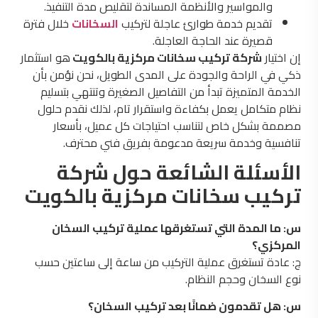
والمواسير والأنظمة المساندة لتقليص مدة التنفيذ.
تقديم خدمة طوارئ عاجلة لتركيب
السخانات
خلال فترة
قصيرة عند الحاجة العاجلة.
إن اختيار
شركة تركيب سخانات مركزية بالكويت
هو استثمار
ذكي في الراحة والجودة على المدى الطويل، نحن نؤمن بأن
الخدمة المتميزة تبدأ من التفاصيل الصغيرة وتنتهي بتسليم
نظام متكامل يعمل بكفاءة واستقرار تام، لذلك نقدم حلول
مصممة بشكل خاص لتناسب احتياجات كل عميل، بأسعار
تنافسية وخدمة سريعة مدعومة بفريق فني محترف.
الأسئلة الشائعة حول شركة
تركيب سخانات مركزية بالكويت
س: ما المدة التي تستغرقها عملية تركيب السخان
المركزي؟
ج: عادة تستغرق عملية التركيب من ساعة إلى ساعتين حسب
نوع السخان وحجم النظام.
س: هل تقدمون ضمانًا بعد تركيب السخان؟