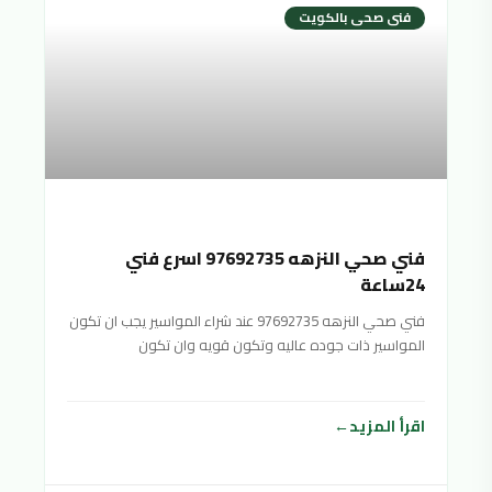
فنى صحى بالكويت
فني صحي النزهه 97692735 اسرع فني
24ساعة
فني صحي النزهه 97692735 عند شراء المواسير يجب ان تكون
المواسير ذات جوده عاليه وتكون قويه وان تكون
اقرأ المزيد