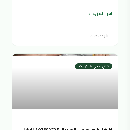
اقرأ المزيد
يناير 27, 2026
فني صحي بالكويت
افضل فني صحي الصديق 97692735 / افضل