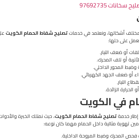
انات 97692735
بمختلف أشكالها، ونعتمد في خدمات
تصليح شفاط الحمام الكويت
على
عمل على حلها:
ات أو ضعف التيار.
تربة أو تلف المحرك.
 وضبط المحور الداخلي.
ء أو ضعف الجهد الكهربائي.
طاع التيار.
 الحرارة الزائدة.
م في الكويت
إطار خدمة
تصليح شفاط الحمام الكويت
، حيث نمتلك الخبرة والأدوا
ين تهوية مثالية داخل الحمام مهما كان نوعه:
دة فحص المحرك وضبط المروحة الداخلية.