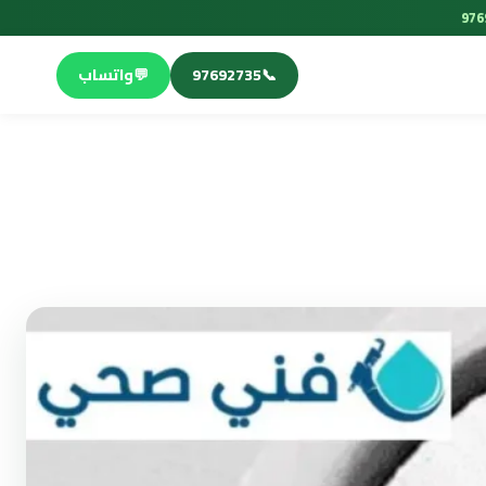
📞
97692735
💬
واتساب