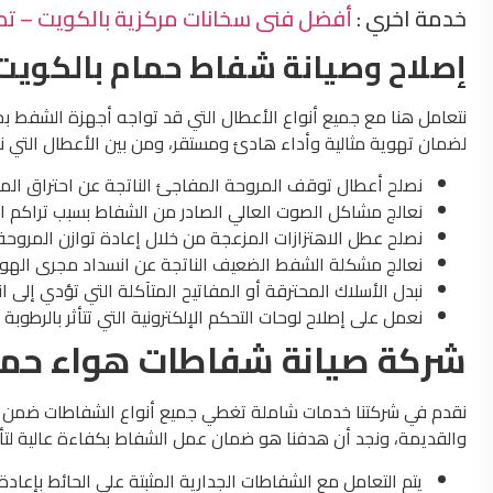
خدمة اخري :
أفضل فنى سخانات مركزية بالكويت – تصليح سخ
إصلاح وصيانة شفاط حمام بالكويت
نتعامل هنا مع جميع أنواع الأعطال التي قد تواجه أجهزة الشفط 
لضمان تهوية مثالية وأداء هادئ ومستقر، ومن بين الأعطال التي ن
نصلح أعطال توقف المروحة المفاجئ الناتجة عن احتراق الملف
نعالج مشاكل الصوت العالي الصادر من الشفاط بسبب تراكم الأ
نصلح عطل الاهتزازات المزعجة من خلال إعادة توازن المروحة
نعالج مشكلة الشفط الضعيف الناتجة عن انسداد مجرى الهوا
نبدل الأسلاك المحترقة أو المفاتيح المتآكلة التي تؤدي إلى انق
نعمل على إصلاح لوحات التحكم الإلكترونية التي تتأثر بالرطوبة أو
شركة صيانة شفاطات هواء حما
نقدم في شركتنا خدمات شاملة تغطي جميع أنواع الشفاطات ضمن 
والقديمة، ونجد أن هدفنا هو ضمان عمل الشفاط بكفاءة عالية لتأم
يتم التعامل مع الشفاطات الجدارية المثبتة على الحائط بإعا