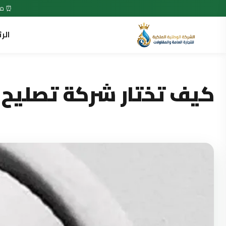
⏰ متاح 7 أيام في الأسبوع • 24 ساعة •
الر
كيف تختار شركة تصليح 