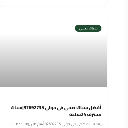
سباك صحى
أفضل سباك صحي في حولي 97692735|سباك
محترف 24ساعة
يعد سباك صحي في حولي 97692735 أهم من يوفر خدمات