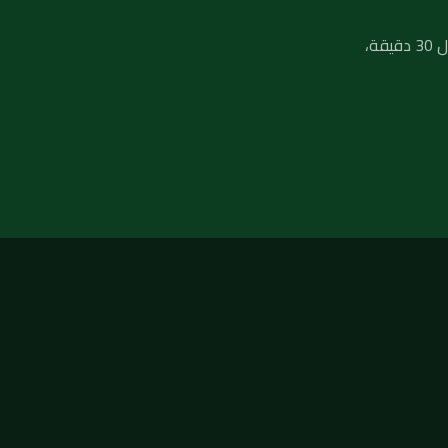
لا تنتظر تفاقم المشكلة — فريق فني صحي جاهز يصلك في أي منطقة بالكويت خلال 30 دقيقة،