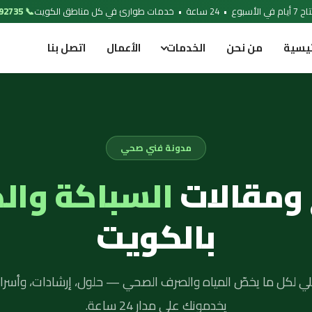
 خدمات طوارئ في كل مناطق الكويت
📞 97692735
ئيسية
من نحن
الخدمات
الأعمال
اتصل بنا
مدونة فني صحي
 ومقالات
السباكة وال
بالكويت
لي لكل ما يخصّ المياه والصرف الصحي — حلول، إرشادات، وأسرار
يخدمونك على مدار 24 ساعة.