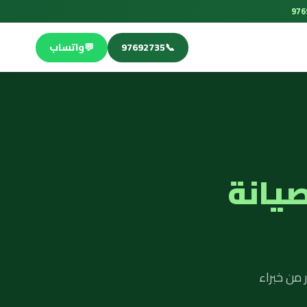
📞
97692735
💬
واتساب
صيانة
 من خبراء