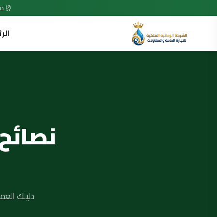
⏰ متاح 7 أيام في الأسبوع • 24 ساعة •
الر
نصائح
دليلك العم