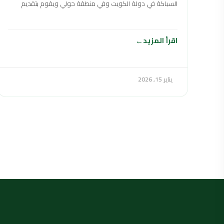
السباكة في دولة الكويت وفي منطقة حولي ويقوم بتقديم
خدماته على مدار
اقرأ المزيد
يناير 15, 2026