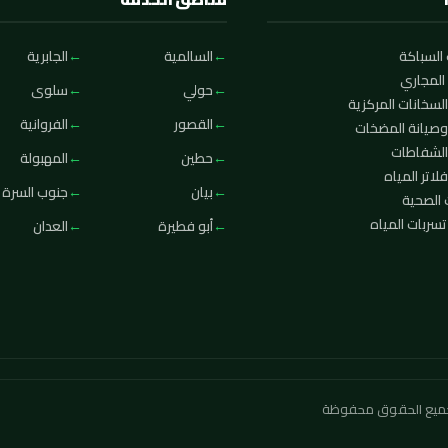
السباكة
السالمية
الجابرية
المجاري
حولي
سلوى
لسخانات المركزية
القصور
الفروانية
وصيانة المضخات
الشفاطات
حطين
المهبولة
لاتر المياه
بيان
جنوب السرة
 الصحية
ربات المياه
أبو فطيرة
العدان