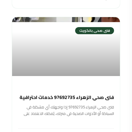
فنى صحى بالكويت
فني صحي الزهراء 97692735 خدمات احترافية
فني صحي الزهراء 97692735 إذا واجهتك أي مشكلة في
السباكة أو الأدوات الصحية في منزلك، يُمكنك الاعتماد على
فني صحي الزهراء. فبالإضافة