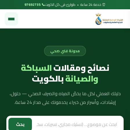
⏰ خدمة 24 ساعة • طوارئ في كل الكويت
📞 97692735
مدونة فني صحي
نصائح ومقالات
السباكة
والصيانة
بالكويت
دليلك العملي لكل ما يخصّ المياه والصرف الصحي — حلول،
إرشادات، وأسرار من خبراء يخدمونك على مدار 24 ساعة.
بحث