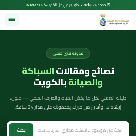
⏰ خدمة 24 ساعة • طوارئ في كل الكويت
📞 97692735
مدونة فني صحي
نصائح ومقالات
السباكة
والصيانة
بالكويت
دليلك العملي لكل ما يخصّ المياه والصرف الصحي — حلول،
إرشادات، وأسرار من خبراء يخدمونك على مدار 24 ساعة.
بحث