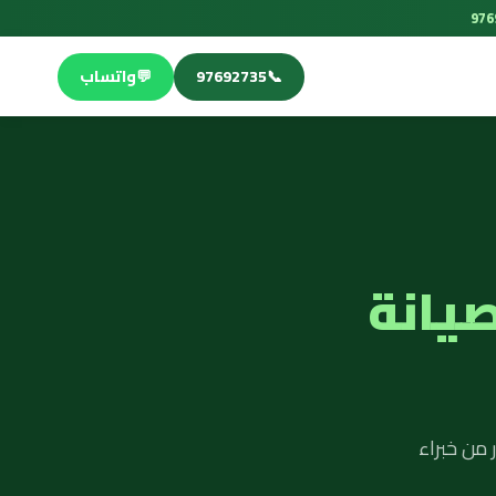
📞
97692735
💬
واتساب
صيانة
 من خبراء