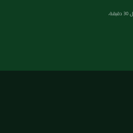
لا تنتظر تفاقم المشكلة — فريق فني صحي جاهز يصلك في أي منطقة بالكويت خلال 30 دقيقة،