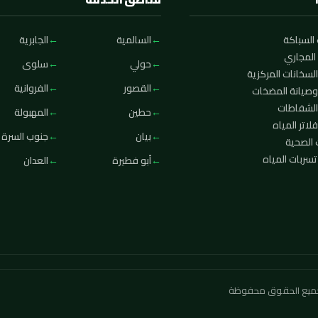
السباكة
السالمية
الجابرية
المجاري
حولي
سلوى
لسخانات المركزية
القصور
الفروانية
وصيانة المضخات
الشفاطات
حطين
المهبولة
لاتر المياه
بيان
جنوب السرة
 الصحية
ربات المياه
أبو فطيرة
العدان