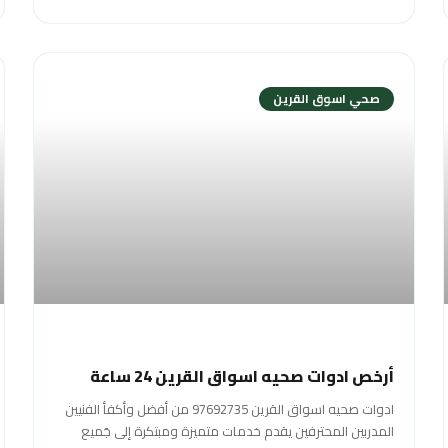
صحي اسوق القرين
أرخص ادوات صحيه اسواق القرين 24 ساعة
ادوات صحيه اسواق القرين 97692735 من أفضل وأكفأ الفنيين
المدربين المحترفين يقدم خدمات متميزة ومبتكرة إلى جَميع