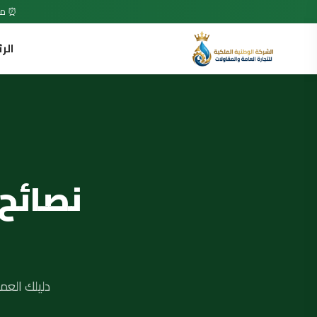
⏰ متاح 7 أيام في الأسبوع • 24 ساعة •
الر
نصائح
دليلك العم