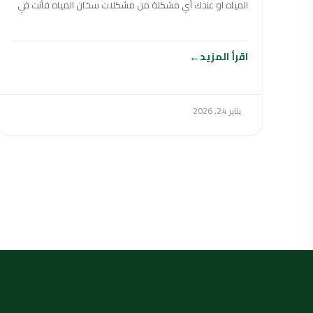
المياه او عندك أي مشكلة من مشكلات سخان المياه فأنت في
اقرأ المزيد
يناير 24, 2026