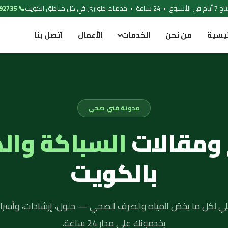
 خدمات طوارئ في كل مناطق الكويت
📞 97692735
ئيسية
من نحن
الخدمات
الأعمال
اتصل بنا
مدونة فني صحي
 ومقالات
السباكة وال
بالكويت
لي لكل ما يخصّ المياه والصرف الصحي — حلول، إرشادات، وأسرار
يخدمونك على مدار 24 ساعة.