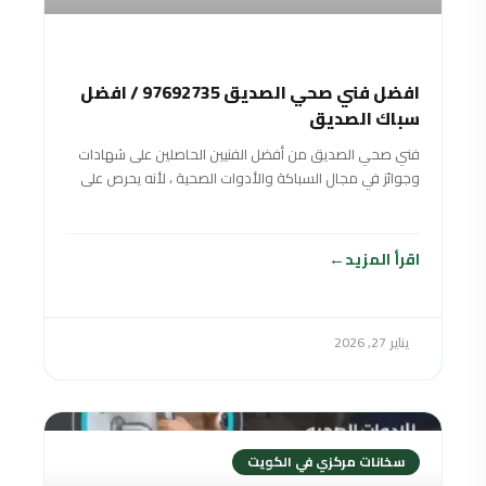
افضل فني صحي الصديق 97692735 / افضل
سباك الصديق
فني صحي الصديق من أفضل الفنيين الحاصلين على شهادات
وجوائز في مجال السباكة والأدوات الصحية ، لأنه يحرص على
تقديم خدمات صحية متنوعة بأفضل جودة ممكنة وبأسعار
منافسة ورخيصة لتناسب جميع الفئات المختلفة والأدوات
الصحية. شرائح المجتمع
اقرأ المزيد
يناير 27, 2026
سخانات مركزي في الكويت