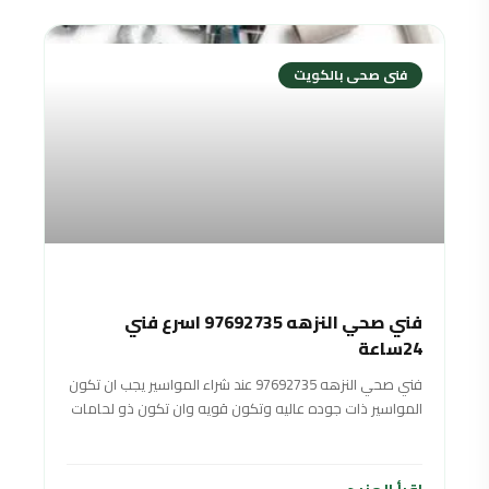
فنى صحى بالكويت
فني صحي النزهه 97692735 اسرع فني
24ساعة
فني صحي النزهه 97692735 عند شراء المواسير يجب ان تكون
المواسير ذات جوده عاليه وتكون قويه وان تكون ذو لحامات
شديده وان