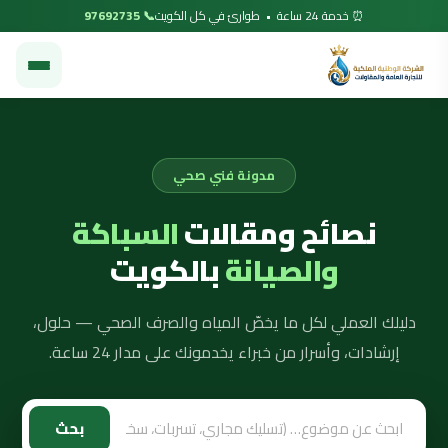
⏰ خدمة 24 ساعة • طوارئ في كل الكويت
📞 97692735
مدونة فني صحي
نصائح ومقالات
السباكة
والصيانة
بالكويت
دليلك العملي لكل ما يخصّ المياه والصرف الصحي — حلول،
إرشادات، وأسرار من خبراء يخدمونك على مدار 24 ساعة.
بحث