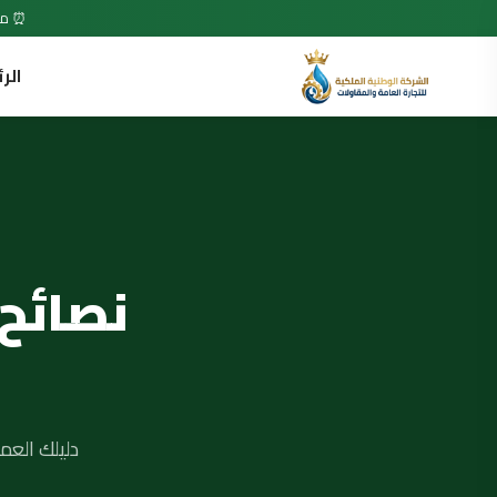
⏰ متاح 7 أيام في الأسبوع • 24 ساعة •
الر
نصائح
دليلك العم