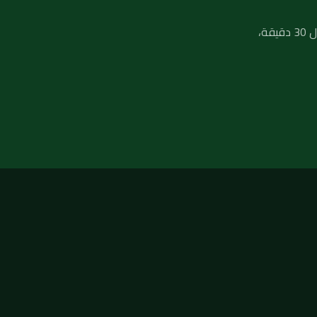
لا تنتظر تفاقم المشكلة — فريق فني صحي جاهز يصلك في أي منطقة بالكويت خلال 30 دقيقة،