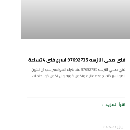
فني صحي النزهه 97692735 اسرع فني 24ساعة
فني صحي النزهه 97692735 عند شراء المواسير يجب ان تكون
المواسير ذات جوده عاليه وتكون قويه وان تكون ذو لحامات
شديده وان
اقرأ المزيد
يناير 27, 2026