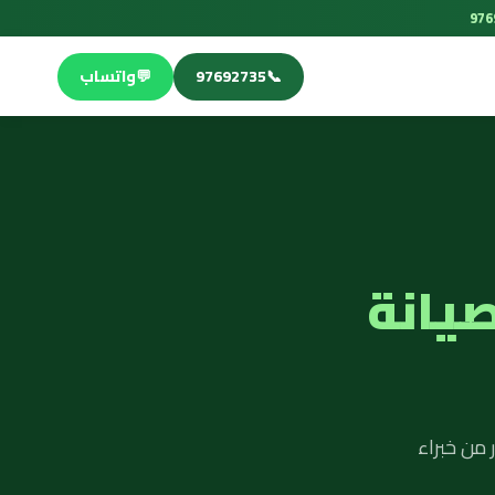
📞
97692735
💬
واتساب
صيانة
 من خبراء