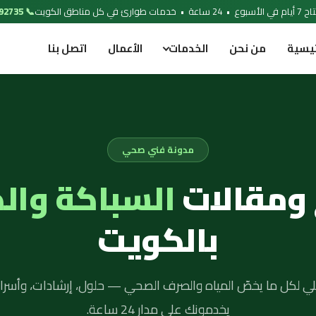
 خدمات طوارئ في كل مناطق الكويت
📞 97692735
ئيسية
من نحن
الخدمات
الأعمال
اتصل بنا
مدونة فني صحي
 ومقالات
السباكة وال
بالكويت
لي لكل ما يخصّ المياه والصرف الصحي — حلول، إرشادات، وأسرار
يخدمونك على مدار 24 ساعة.