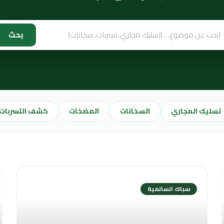
بحث
تسليك المجاري
السخانات
المضخات
كشف التسربات
سباك السالمية