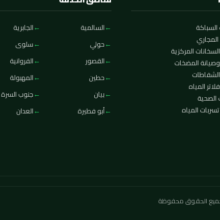
السباكة
السالمية
الجابرية
المجاري
حولي
سلوى
لسخانات المركزية
القصور
الفروانية
وصيانة المضخات
الشفاطات
حطين
المهبولة
لاتر المياه
بيان
جنوب السرة
 الصحية
ربات المياه
أبو فطيرة
العدان