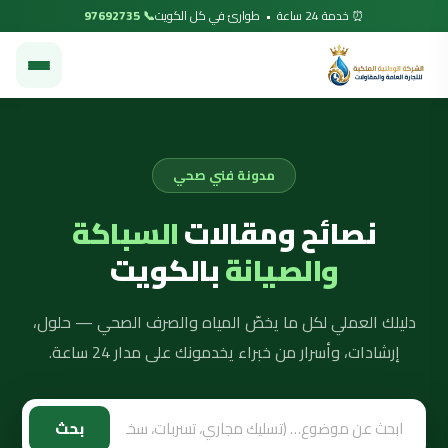
⏰ خدمة 24 ساعة • طوارئ في كل الكويت
📞 97692735
مدونة فني صحي
نصائح ومقالات
السباكة
والصيانة
بالكويت
دليلك العملي لكل ما يخصّ المياه والصرف الصحي — حلول،
إرشادات، وأسرار من خبراء يخدمونك على مدار 24 ساعة.
بحث