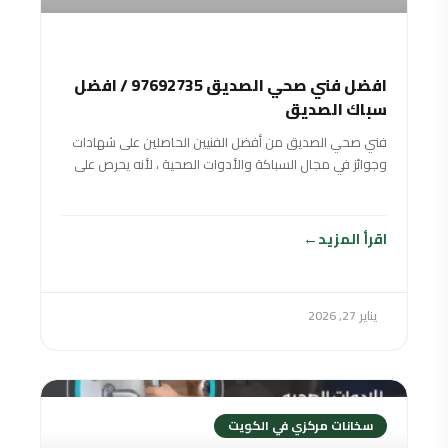
افضل فني صحي الصديق 97692735 / افضل
سباك الصديق
فني صحي الصديق من أفضل الفنيين الحاصلين على شهادات
وجوائز في مجال السباكة والأدوات الصحية ، لأنه يحرص على
تقديم خدمات صحية متنوعة بأفضل جودة ممكنة وبأسعار
منافسة ورخيصة لتناسب جميع الفئات المختلفة والأدوات
الصحية. شرائح المجتمع
اقرأ المزيد
يناير 27, 2026
سخانات مركزي في الكويت