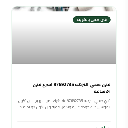
فنى صحى بالكويت
فني صحي النزهه 97692735 اسرع فني
24ساعة
فني صحي النزهه 97692735 عند شراء المواسير يجب ان تكون
المواسير ذات جوده عاليه وتكون قويه وان تكون ذو لحامات
شديده وان