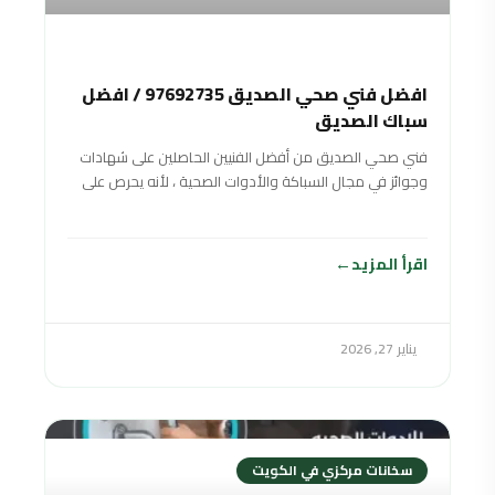
افضل فني صحي الصديق 97692735 / افضل
سباك الصديق
فني صحي الصديق من أفضل الفنيين الحاصلين على شهادات
وجوائز في مجال السباكة والأدوات الصحية ، لأنه يحرص على
تقديم خدمات صحية متنوعة بأفضل جودة ممكنة وبأسعار
منافسة ورخيصة لتناسب جميع الفئات المختلفة والأدوات
الصحية. شرائح المجتمع
اقرأ المزيد
يناير 27, 2026
سخانات مركزي في الكويت