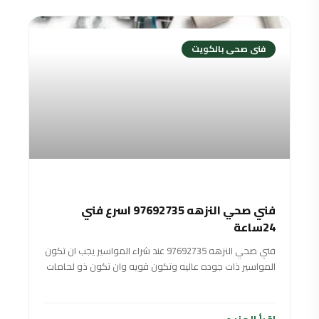
فنى صحى بالكويت
فني صحي النزهه 97692735 اسرع فني
24ساعة
فني صحي النزهه 97692735 عند شراء المواسير يجب ان تكون
المواسير ذات جوده عاليه وتكون قويه وان تكون ذو لحامات
شديده وان