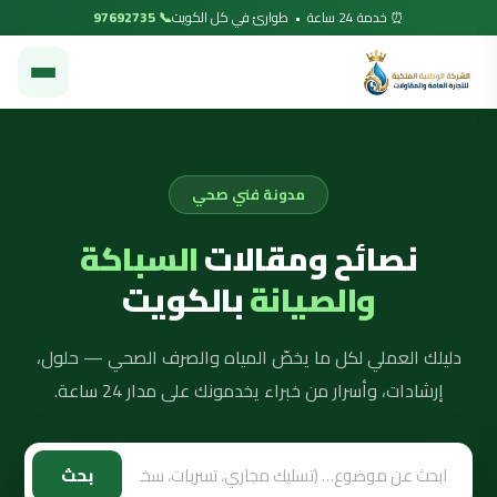
⏰ خدمة 24 ساعة • طوارئ في كل الكويت
📞 97692735
مدونة فني صحي
نصائح ومقالات
السباكة
والصيانة
بالكويت
دليلك العملي لكل ما يخصّ المياه والصرف الصحي — حلول،
إرشادات، وأسرار من خبراء يخدمونك على مدار 24 ساعة.
بحث