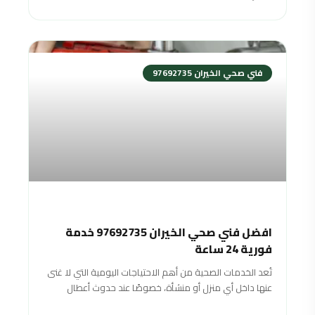
فني صحي الخيران 97692735
افضل فني صحي الخيران 97692735 خدمة
فورية 24 ساعة
تُعد الخدمات الصحية من أهم الاحتياجات اليومية التي لا غنى
عنها داخل أي منزل أو منشأة، خصوصًا عند حدوث أعطال
مفاجئة في