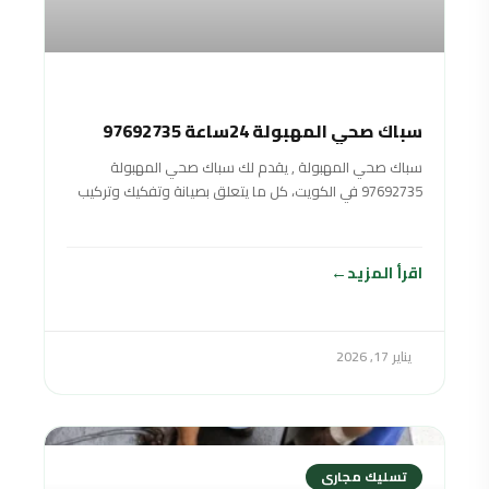
سباك صحي المهبولة 24ساعة 97692735
سباك صحي المهبولة , يقدم لك سباك صحي المهبولة
97692735 في الكويت، كل ما يتعلق بصيانة وتفكيك وتركيب
المعدات الصحية وجميع متطلباتها.
اقرأ المزيد
يناير 17, 2026
تسليك مجارى