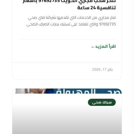
تنكر سحب مجاري الكويت 97692735 بأسعار
تنافسية 24 ساعة
تنكر مجاري من الخدمات التي تقدمها شركتنا فني صحي
97692735 والتي تعتمد على تسليك بيارات الصرف الصحي
الخارجية عن طريق سيارات ضخمة
اقرأ المزيد
يناير 17, 2026
سباك صحى