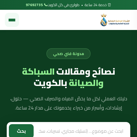
⏰ خدمة 24 ساعة • طوارئ في كل الكويت
📞 97692735
مدونة فني صحي
نصائح ومقالات
السباكة
والصيانة
بالكويت
دليلك العملي لكل ما يخصّ المياه والصرف الصحي — حلول،
إرشادات، وأسرار من خبراء يخدمونك على مدار 24 ساعة.
بحث