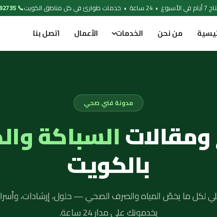
 خدمات طوارئ في كل مناطق الكويت
📞 97692735
ئيسية
من نحن
الخدمات
الأعمال
اتصل بنا
مدونة فني صحي
 ومقالات
السباكة وال
بالكويت
لي لكل ما يخصّ المياه والصرف الصحي — حلول، إرشادات، وأسرار
يخدمونك على مدار 24 ساعة.