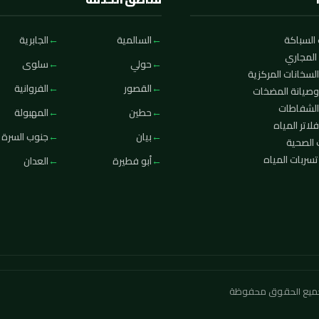
السباكة
السالمية
الجابرية
المجاري
حولي
سلوى
لسخانات المركزية
القصور
الفروانية
وصيانة المضخات
الشفاطات
حطين
المهبولة
لاتر المياه
بيان
جنوب السرة
 الصحية
ربات المياه
أبو فطيرة
العدان