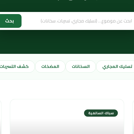
بحث
تسليك المجاري
السخانات
المضخات
كشف التسربات
سباك السالمية