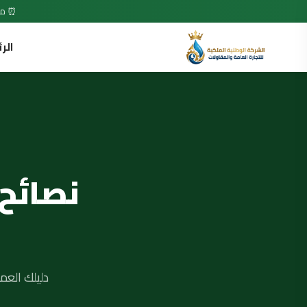
⏰ متاح 7 أيام في الأسبوع • 24 ساعة •
الر
نصائح
دليلك العم