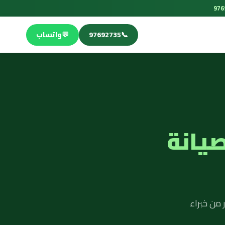
📞
97692735
💬
واتساب
صيانة
 من خبراء