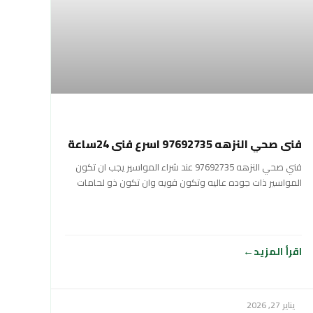
فني صحي النزهه 97692735 اسرع فني 24ساعة
فني صحي النزهه 97692735 عند شراء المواسير يجب ان تكون
المواسير ذات جوده عاليه وتكون قويه وان تكون ذو لحامات
شديده وان
اقرأ المزيد
يناير 27, 2026