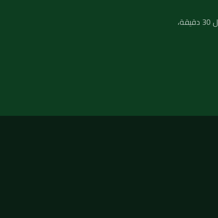
لا تنتظر تفاقم المشكلة — فريق فني صحي جاهز يصلك في أي منطقة بالكويت خلال 30 دقيقة،