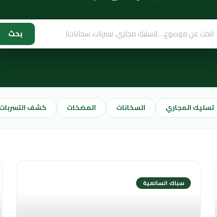
بحث
تسليك المجاري
السخانات
المضخات
كشف التسربات
سباك السالمية