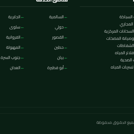
السباكة
السالمية
الجابرية
المجاري
حولي
سلوى
لسخانات المركزية
القصور
الفروانية
وصيانة المضخات
الشفاطات
حطين
المهبولة
لاتر المياه
بيان
جنوب السرة
 الصحية
ربات المياه
أبو فطيرة
العدان