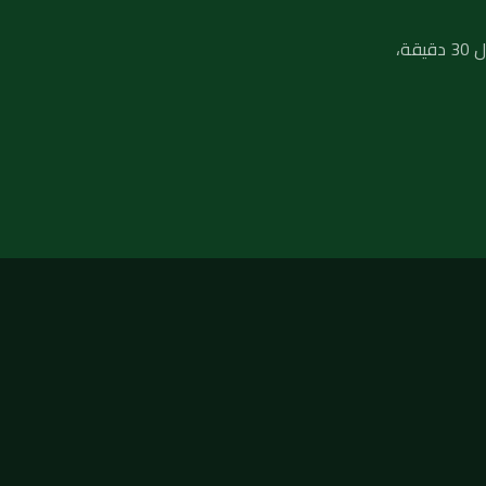
لا تنتظر تفاقم المشكلة — فريق فني صحي جاهز يصلك في أي منطقة بالكويت خلال 30 دقيقة،