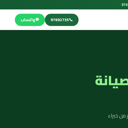
📞
97692735
💬
واتساب
صيانة
 من خبراء