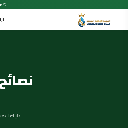
⏰ متاح 7 أيام في الأسبوع • 24 ساعة •
الر
نصائح
دليلك العم