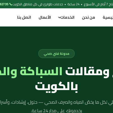
 خدمات طوارئ في كل مناطق الكويت
📞 97692735
ئيسية
من نحن
الخدمات
الأعمال
اتصل بنا
مدونة فني صحي
 ومقالات
السباكة وال
بالكويت
لي لكل ما يخصّ المياه والصرف الصحي — حلول، إرشادات، وأسرار
يخدمونك على مدار 24 ساعة.