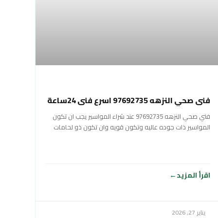
فني صحي النزهه 97692735 اسرع فني 24ساعة
فني صحي النزهه 97692735 عند شراء المواسير يجب ان تكون
المواسير ذات جوده عاليه وتكون قويه وان تكون ذو لحامات
شديده وان
اقرأ المزيد
يناير 27, 2026