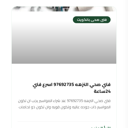
فنى صحى بالكويت
فني صحي النزهه 97692735 اسرع فني
24ساعة
فني صحي النزهه 97692735 عند شراء المواسير يجب ان تكون
المواسير ذات جوده عاليه وتكون قويه وان تكون ذو لحامات
شديده وان