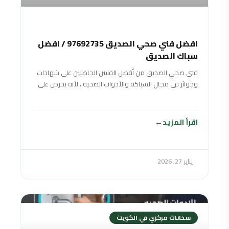
افضل فني صحي الصديق 97692735 / افضل
سباك الصديق
فني صحي الصديق من أفضل الفنيين الحاصلين على شهادات
وجوائز في مجال السباكة والأدوات الصحية ، لأنه يحرص على
تقديم خدمات صحية متنوعة بأفضل جودة ممكنة وبأسعار
منافسة ورخيصة لتناسب جميع الفئات المختلفة والأدوات
الصحية. شرائح المجتمع
اقرأ المزيد
يناير 27, 2026
سخانات مركزي في الكويت