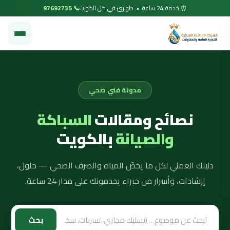
⏰ خدمة 24 ساعة • طوارئ في كل الكويت
📞 97692735
مدونة فني صحي
نصائح ومقالات
السباكة
والصيانة
بالكويت
دليلك العملي لكل ما يخصّ المياه والصرف الصحي — حلول،
إرشادات، وأسرار من خبراء يخدمونك على مدار 24 ساعة.
بحث