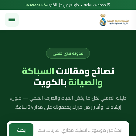
⏰ خدمة 24 ساعة • طوارئ في كل الكويت
📞 97692735
مدونة فني صحي
نصائح ومقالات
السباكة
والصيانة
بالكويت
دليلك العملي لكل ما يخصّ المياه والصرف الصحي — حلول،
إرشادات، وأسرار من خبراء يخدمونك على مدار 24 ساعة.
بحث