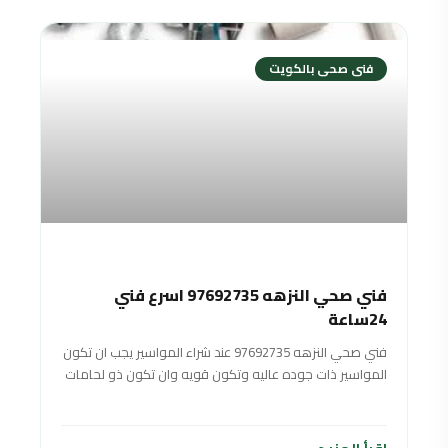
فنى صحى بالكويت
فني صحي النزهه 97692735 اسرع فني
24ساعة
فني صحي النزهه 97692735 عند شراء المواسير يجب ان تكون
المواسير ذات جوده عاليه وتكون قويه وان تكون ذو لحامات
شديده وان