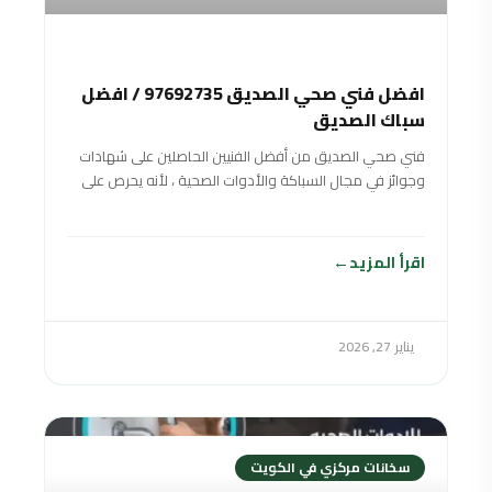
افضل فني صحي الصديق 97692735 / افضل
سباك الصديق
فني صحي الصديق من أفضل الفنيين الحاصلين على شهادات
وجوائز في مجال السباكة والأدوات الصحية ، لأنه يحرص على
تقديم خدمات صحية متنوعة بأفضل جودة ممكنة وبأسعار
منافسة ورخيصة لتناسب جميع الفئات المختلفة والأدوات
الصحية. شرائح المجتمع
اقرأ المزيد
يناير 27, 2026
سخانات مركزي في الكويت