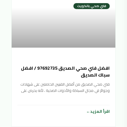
فني صحي بالكويت
افضل فني صحي الصديق 97692735 / افضل
سباك الصديق
فني صحي الصديق من أفضل الفنيين الحاصلين على شهادات
وجوائز في مجال السباكة والأدوات الصحية ، لأنه يحرص على
تقديم خدمات صحية متنوعة بأفضل جودة ممكنة وبأسعار
منافسة ورخيصة لتناسب جميع الفئات المختلفة والأدوات
الصحية. شرائح المجتمع
اقرأ المزيد