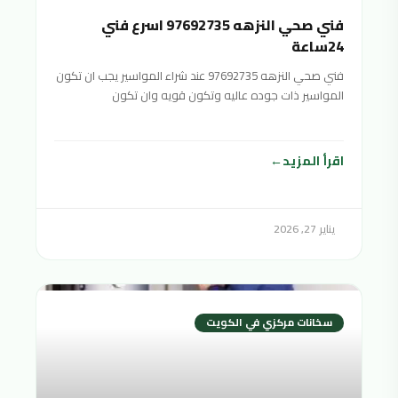
فني صحي النزهه 97692735 اسرع فني
24ساعة
فني صحي النزهه 97692735 عند شراء المواسير يجب ان تكون
المواسير ذات جوده عاليه وتكون قويه وان تكون
اقرأ المزيد
يناير 27, 2026
سخانات مركزي في الكويت