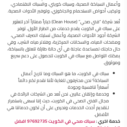
وأعمال السباكة الصحية، وسباك كويتي، والسباك الاقتصادي،
وتركيب أحواض الاستحمام والجاكوزي، وتوفير الأدوات الصحية.
تُعد شركة “فني صحي” (Clean House) خياراً ممتازاً آخر للعثور
على سباك في الكويت يقدم خدمات من الطراز الأول. توفر
الشركة أجود الأدوات الصحية، وأعمال تسليك الصرف الصحي،
ومضخات المياه، والسخانات المركزية، وفلاتر مياه الشرب. وفي
حال حاجتك لمساعدة عاجلة في أي حالة طارئة تتعلق بالسباكة،
يمكنك التواصل مع سباك في الكويت للحصول على دعم سريع
وموثوق.
سباك في الكويت، ما هو السباك وما تاريخ أعمال
السباكة؟ نحن محترفون للغاية لأننا نقدم لكم دائماً
أسعاراً تنافسية وجودة
وخدمة وإتقان عاليين. نحن نُعد من الشركات الرائدة في
مجال الفني الصحي في الكويت، حيث إننا نسعى باستمرار
لـتقديم أحدث الخدمات ونحرص على أن تكون خدماتنا هي
الأفضل.
خدمة اخري :
سباك صحي في الكويت 97692735 افضل