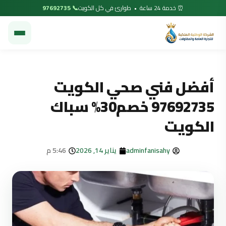
⏰ خدمة 24 ساعة • طوارئ في كل الكويت
📞 97692735
أفضل فني صحي الكويت
97692735 خصم30% سباك
الكويت
adminfanisahy
يناير 14, 2026
5:46 م