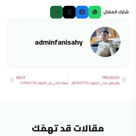
شارك المقال:
adminfanisahy
NEXT
PREVIOUS
رقم فني صحي الكويت 97692735|خدمة 24 ساعة
سباك صحي في الكويت 97692735 افضل الخدمات 24 ساعة
مقالات قد تهمّك