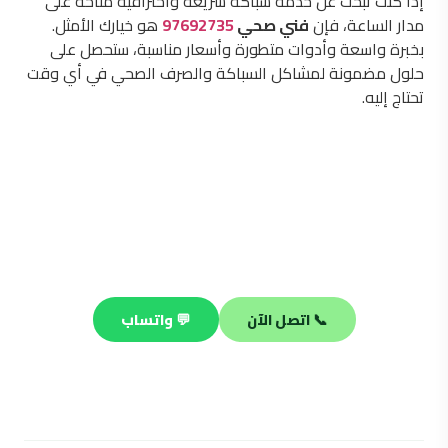
إذا كنت تبحث عن خدمة سباكة سريعة واحترافية متاحة على
مدار الساعة، فإن
فني صحي
97692735
هو خيارك الأمثل.
بخبرة واسعة وأدوات متطورة وأسعار مناسبة، ستحصل على
حلول مضمونة لمشاكل السباكة والصرف الصحي في أي وقت
تحتاج إليه.
محتاج فني صحي محترف؟
فريقنا جاهز يصلك في أي منطقة بالكويت خلال 30 دقيقة —
صيانة وتسليك وتركيب على مدار الساعة.
📞 اتصل الآن
💬 واتساب