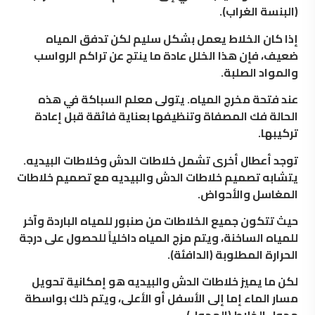
(البنسة الغراب).
إذا كان الخلاط يعمل بشكل سليم لكن تدفق المياه
ضعيف، فإن هذا الخلل عادة ما ينتج عن تراكم الرواسب
والمواد الصلبة.
عند فتحة مخرج المياه. يتولى
معلم السباكة
في هذه
الحالة فك المصفاة وتنظيفها بعناية فائقة قبل إعادة
تركيبها.
توجد أعطال أخرى تشمل خلاطات الدش وخلاطات البيديه.
يتشابه تصميم خلاطات الدش والبيديه مع تصميم خلاطات
المغاسل والأحواض.
حيث تتكون جميع الخلاطات من صنبور للمياه الباردة وآخر
للمياه الساخنة، ويتم مزج المياه داخلياً للحصول على درجة
الحرارة المطلوبة (الدافئة).
لكن ما يميز خلاطات الدش والبيديه هو إمكانية تحويل
مسار الماء إما إلى الأسفل أو الأعلى، ويتم ذلك بواسطة