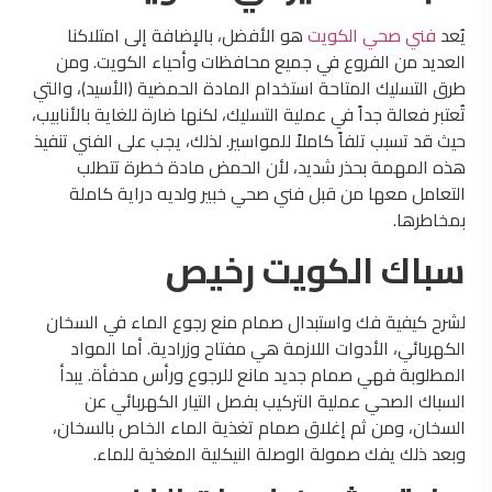
يُعد
فني صحي الكويت
هو الأفضل، بالإضافة إلى امتلاكنا
العديد من الفروع في جميع محافظات وأحياء الكويت. ومن
طرق التسليك المتاحة استخدام المادة الحمضية (الأسيد)، والتي
تُعتبر فعالة جداً في عملية التسليك، لكنها ضارة للغاية بالأنابيب،
حيث قد تسبب تلفاً كاملاً للمواسير. لذلك، يجب على الفني تنفيذ
هذه المهمة بحذر شديد، لأن الحمض مادة خطرة تتطلب
التعامل معها من قبل فني صحي خبير ولديه دراية كاملة
بمخاطرها.
سباك الكويت رخيص
لشرح كيفية فك واستبدال صمام منع رجوع الماء في السخان
الكهربائي، الأدوات اللازمة هي مفتاح وزرادية. أما المواد
المطلوبة فهي صمام جديد مانع للرجوع ورأس مدفأة. يبدأ
السباك الصحي عملية التركيب بفصل التيار الكهربائي عن
السخان، ومن ثم إغلاق صمام تغذية الماء الخاص بالسخان،
وبعد ذلك يفك صمولة الوصلة النيكلية المغذية للماء.