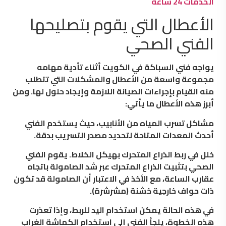
الخدمات 24 ساعة
الأعطال التي يقوم بتصليحها
الفني الصحي
يواجه فني السباكة في الكويت أثناء تأدية مهامه
مجموعة واسعة من الأعطال والمشكلات التي تتطلب
منه القيام بإجراءات الصيانة اللازمة وإيجاد حلول لها. ومن
أبرز هذه الأعطال ما يأتي:
مشاكل تسرب المياه من الأنابيب، حيث يستخدم الفني
أحدث المعدات المتاحة لتحديد مصدر التسريب بدقة.
خلل في ربط الذراع المتحرك بهيكل الخلاط. يقوم الفني
الصحي بتثبيت الذراع المتحرك عبر شد الصامولة باتجاه
عقارب الساعة، مع الأخذ في الاعتبار أن الصامولة قد تكون
ذات حواف خارجية خشنة (مشرشرة).
في هذه الحالة يمكن استخدام اليد للربط، وإذا تعذرت
هذه الخطوة، يلجأ الفني إلى استخدام الكماشة الغراب