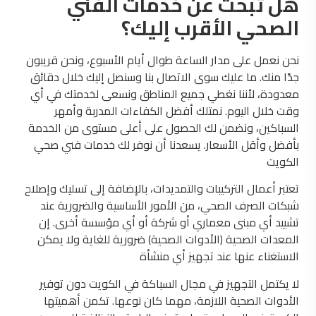
هل تبحث عن خدمات الفني
الصحي الأقرب إليك؟
نحن نعمل على مدار الساعة طوال أيام الأسبوع، ونحن قريبون
جدًا منك. ما عليك سوى الاتصال بنا وسنصل إليك خلال دقائق
معدودة، لأننا نغطي جميع المناطق ونسعى لخدمتك في أي
وقت خلال اليوم. نمتلك أفضل الكفاءات المدربة وأمهر
السباكين، ونضمن لك الحصول على أعلى مستوى من الخدمة
بأفضل وأقل الأسعار. يسعدنا أن نوفر لك خدمات فني صحي
الكويت
تعتبر أعمال التركيبات والتمديدات، بالإضافة إلى تسليك وإصلاح
شبكات الصرف الصحي، من الأمور الأساسية والضرورية عند
تشييد أي مبنى معماري أو شركة أو أي مؤسسة أخرى. إن
المعدات الصحية (الأدوات الصحية) ضرورية للغاية ولا يمكن
الاستغناء عنها عند تجهيز أي منشأة
لا يكتمل التجهيز في مجال السباكة في الكويت دون توفير
الأدوات الصحية اللازمة، مهما كان نوعها. تكمن أهميتها