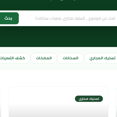
بحث
تسليك المجاري
السخانات
المضخات
كشف التسربات
تسليك مجارى