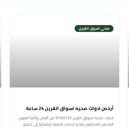
صحي اسوق القرين
أرخص ادوات صحيه اسواق القرين 24 ساعة
ادوات صحيه اسواق القرين 97692735 من أفضل وأكفأ الفنيين
المدربين المحترفين يقدم خدمات متميزة ومبتكرة إلى جَميع