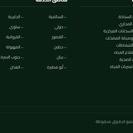
السباكة
السالمية
الجابرية
المجاري
حولي
سلوى
لسخانات المركزية
القصور
الفروانية
وصيانة المضخات
الشفاطات
حطين
المهبولة
لاتر المياه
بيان
جنوب السرة
 الصحية
ربات المياه
أبو فطيرة
العدان