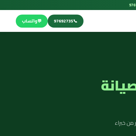
📞
97692735
💬
واتساب
صيانة
 من خبراء