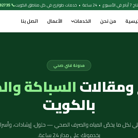
 خدمات طوارئ في كل مناطق الكويت
📞 97692735
ئيسية
من نحن
الخدمات
الأعمال
اتصل بنا
مدونة فني صحي
 ومقالات
السباكة وال
بالكويت
لي لكل ما يخصّ المياه والصرف الصحي — حلول، إرشادات، وأسرار
يخدمونك على مدار 24 ساعة.