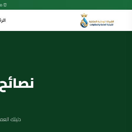
⏰ متاح 7 أيام في الأسبوع • 24 ساعة •
الر
نصائح
دليلك العم