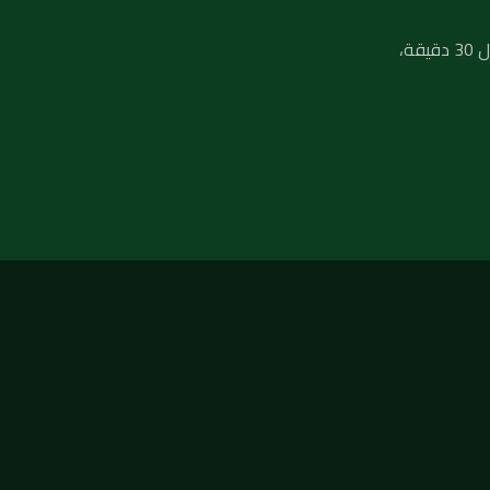
لا تنتظر تفاقم المشكلة — فريق فني صحي جاهز يصلك في أي منطقة بالكويت خلال 30 دقيقة،