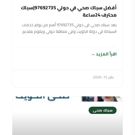
أفضل سباك صحي في حولي 97692735|سباك
محترف 24ساعة
يعد سباك صحي في حولي 97692735 أهم من يوفر خدمات
السباكة في دولة الكويت وفي منطقة حولي ويقوم بتقديم
خدماته على مدار
اقرأ المزيد
يناير 15, 2026
سباك صحى