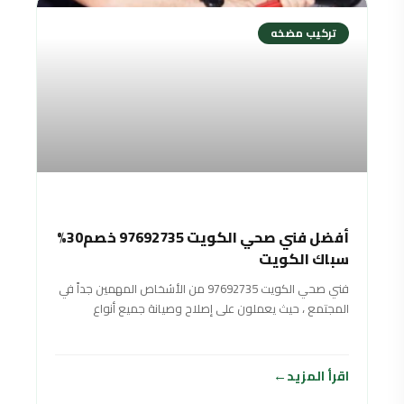
تركيب مضخه
أفضل فني صحي الكويت 97692735 خصم30%
سباك الكويت
فني صحي الكويت 97692735 من الأشخاص المهمين جداً في
المجتمع ، حيث يعملون على إصلاح وصيانة جميع أنواع
الأدوات الصحية ومضخات المياه
اقرأ المزيد