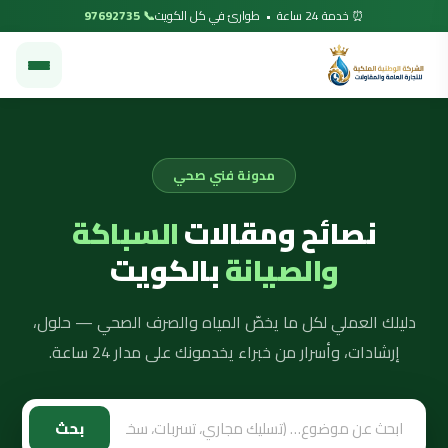
⏰ خدمة 24 ساعة • طوارئ في كل الكويت
📞 97692735
مدونة فني صحي
نصائح ومقالات
السباكة
والصيانة
بالكويت
دليلك العملي لكل ما يخصّ المياه والصرف الصحي — حلول،
إرشادات، وأسرار من خبراء يخدمونك على مدار 24 ساعة.
بحث