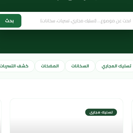
بحث
تسليك المجاري
السخانات
المضخات
كشف التسربات
تسليك مجارى