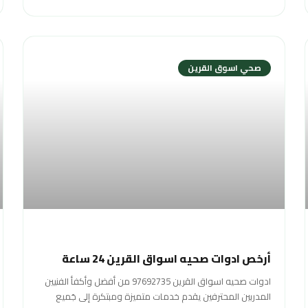
صحي اسوق القرين
أرخص ادوات صحيه اسواق القرين 24 ساعة
ادوات صحيه اسواق القرين 97692735 من أفضل وأكفأ الفنيين
المدربين المحترفين يقدم خدمات متميزة ومبتكرة إلى جَميع