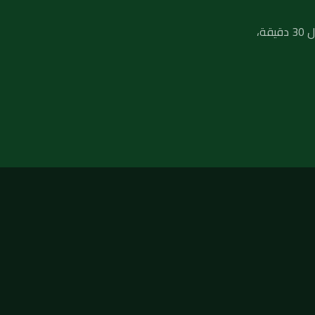
لا تنتظر تفاقم المشكلة — فريق فني صحي جاهز يصلك في أي منطقة بالكويت خلال 30 دقيقة،