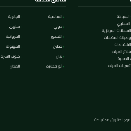
السباكة
السالمية
الجابرية
المجاري
حولي
سلوى
لسخانات المركزية
القصور
الفروانية
وصيانة المضخات
الشفاطات
حطين
المهبولة
لاتر المياه
بيان
جنوب السرة
 الصحية
ربات المياه
أبو فطيرة
العدان