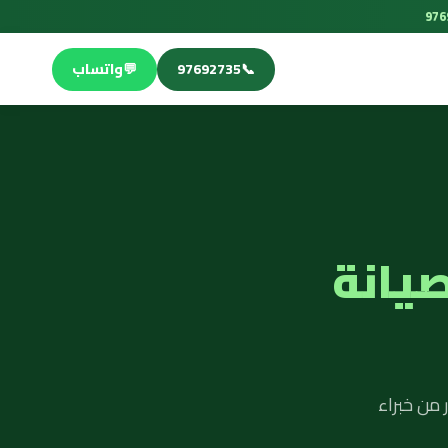
📞
97692735
💬
واتساب
صيانة
 من خبراء