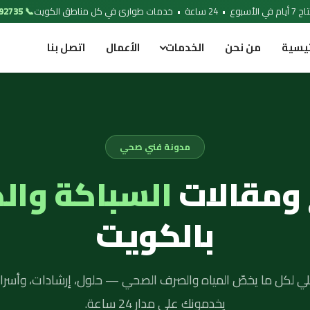
 خدمات طوارئ في كل مناطق الكويت
📞 97692735
ئيسية
من نحن
الخدمات
الأعمال
اتصل بنا
مدونة فني صحي
 ومقالات
السباكة وال
بالكويت
لي لكل ما يخصّ المياه والصرف الصحي — حلول، إرشادات، وأسرار
يخدمونك على مدار 24 ساعة.