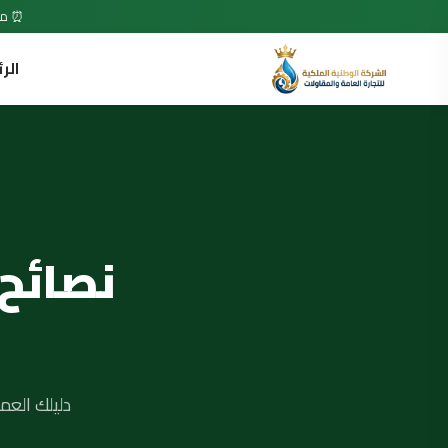
⏰ متاح 7 أيام في الأسبوع • 24 ساعة •
الر
نصائح
دليلك العم