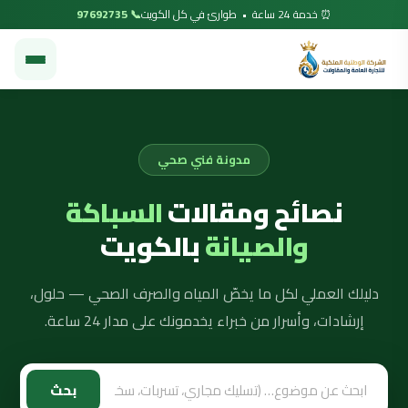
⏰ خدمة 24 ساعة • طوارئ في كل الكويت
📞 97692735
مدونة فني صحي
نصائح ومقالات
السباكة
والصيانة
بالكويت
دليلك العملي لكل ما يخصّ المياه والصرف الصحي — حلول،
إرشادات، وأسرار من خبراء يخدمونك على مدار 24 ساعة.
بحث