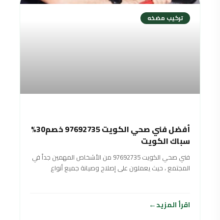
تركيب مضخه
أفضل فني صحي الكويت 97692735 خصم30%
سباك الكويت
فني صحي الكويت 97692735 من الأشخاص المهمين جداً في
المجتمع ، حيث يعملون على إصلاح وصيانة جميع أنواع
الأدوات الصحية ومضخات المياه
اقرأ المزيد