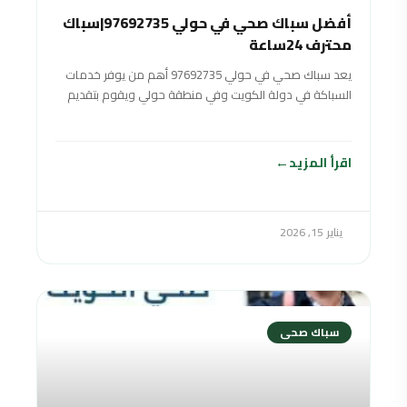
أفضل سباك صحي في حولي 97692735|سباك
محترف 24ساعة
يعد سباك صحي في حولي 97692735 أهم من يوفر خدمات
السباكة في دولة الكويت وفي منطقة حولي ويقوم بتقديم
خدماته على مدار
اقرأ المزيد
يناير 15, 2026
سباك صحى